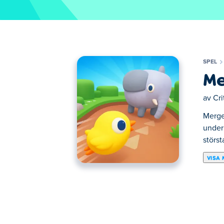
SPEL
Me
av
Cri
Merge
underi
största
VISA 
Merge Zoo är ett vattenmelon-sammanslagni
smälta samman till större varelser. Ditt slu
game over! Kan du sammanslagna dig till 
Hur spelar man Merge Zoo?