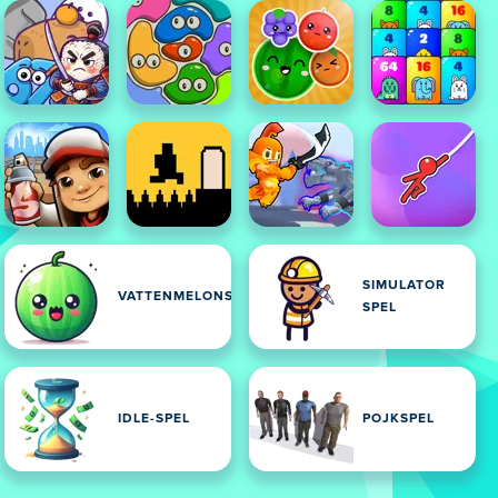
SIMULATOR
VATTENMELONSPEL
SPEL
IDLE-SPEL
POJKSPEL