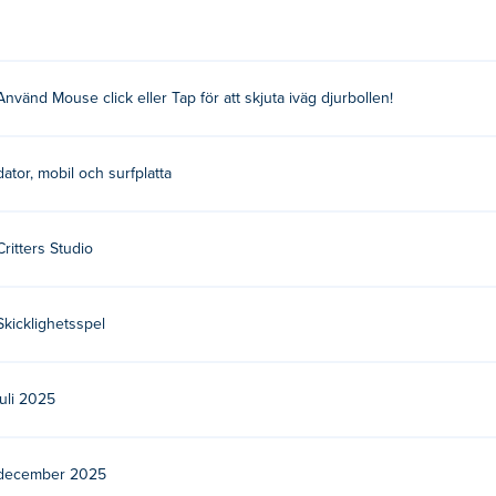
Använd Mouse click eller Tap för att skjuta iväg djurbollen!
ta är deras första spel på Poki!
s?
dator, mobil och surfplatta
Critters Studio
a enheter och datorer?
ila enheter som telefoner och surfplattor.
Skicklighetsspel
juli 2025
december 2025