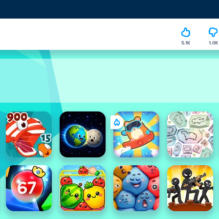
5.1K
1.0K