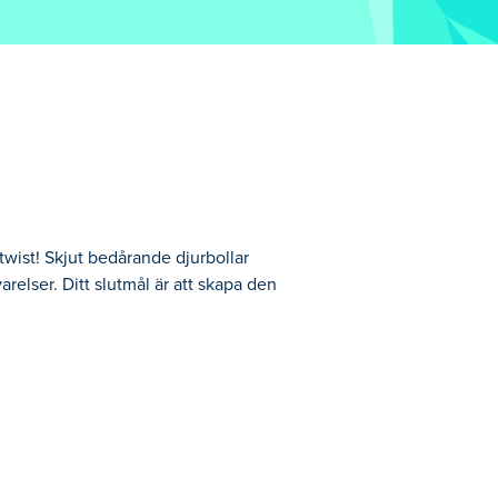
wist! Skjut bedårande djurbollar
relser. Ditt slutmål är att skapa den
erifrån och se dem studsa, kollidera och
t djur korsar den översta linjen är det