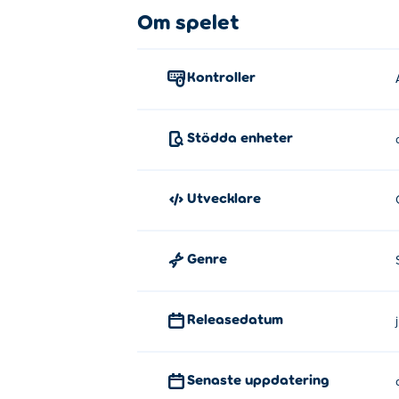
Om spelet
Klicka eller tryck för att skjuta djurbollen.
Vem skapade Merge Zoo?
Kontroller
Merge Zoo är skapat av Critters Studio. Det
Hur kan jag spela Merge Zoo grati
Stödda enheter
Du kan spela Merge Zoo gratis på Poki.
Utvecklare
Kan jag spela Merge Zoo på mobil
Merge Zoo kan spelas på din dator och mob
Genre
Releasedatum
Senaste uppdatering