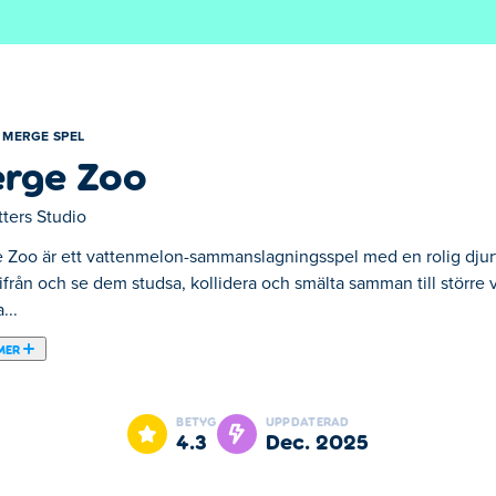
MERGE SPEL
rge Zoo
tters Studio
 Zoo är ett vattenmelon-sammanslagningsspel med en rolig djurt
från och se dem studsa, kollidera och smälta samman till större va
...
MER
ngsspel med en rolig djurtwist! Skjut bedårande djurbollar und
tmål är att skapa den största elefanten! Men var försiktig, om någo
BETYG
UPPDATERAD
toppen av djurparken?
4.3
dec. 2025