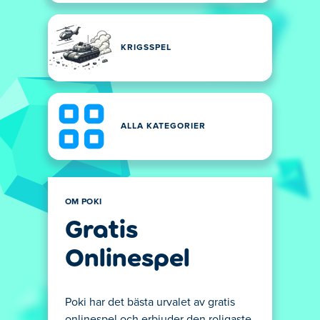
KRIGSSPEL
ALLA KATEGORIER
OM POKI
Gratis
Onlinespel
Poki har det bästa urvalet av gratis
onlinespel och erbjuder den roligaste