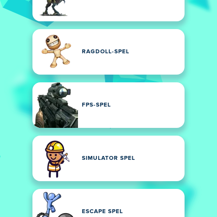
RAGDOLL-SPEL
FPS-SPEL
SIMULATOR SPEL
ESCAPE SPEL