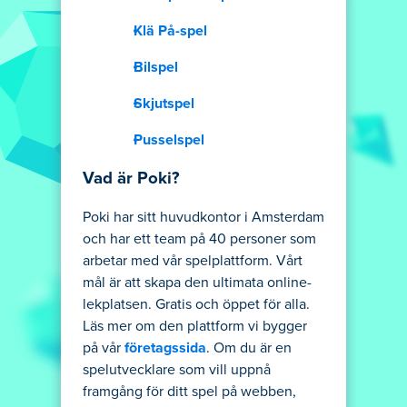
Klä På-spel
Bilspel
Skjutspel
Pusselspel
Vad är Poki?
Poki har sitt huvudkontor i Amsterdam
och har ett team på 40 personer som
arbetar med vår spelplattform. Vårt
mål är att skapa den ultimata online-
lekplatsen. Gratis och öppet för alla.
Läs mer om den plattform vi bygger
på vår
företagssida
. Om du är en
spelutvecklare som vill uppnå
framgång för ditt spel på webben,