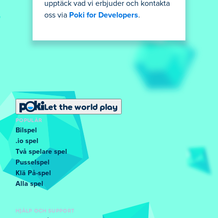
upptäck vad vi erbjuder och kontakta
oss via
Poki for Developers
.
Let the world play
POPULÄR
Bilspel
.io spel
Två spelare spel
Pusselspel
Klä På-spel
Alla spel
HJÄLP OCH SUPPORT