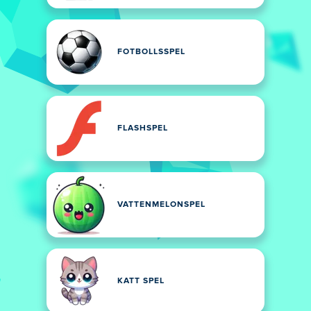
FOTBOLLSSPEL
FLASHSPEL
VATTENMELONSPEL
KATT SPEL