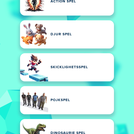
ACTION SPEL
DJUR SPEL
SKICKLIGHETSSPEL
POJKSPEL
DINOSAURIE SPEL