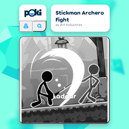
Stickman Archero
Fight
av Art Industries
Laddar