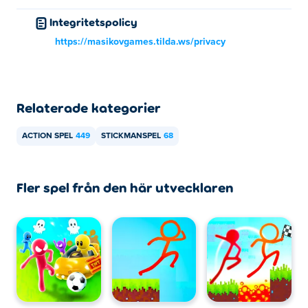
mobila enheter och stationära enheter?
Integritetspolicy
Stickman Archero Fight kan spelas på din dator och
https://masikovgames.tilda.ws/privacy
mobila enheter som telefoner och surfplattor.
Relaterade kategorier
ACTION SPEL
449
STICKMANSPEL
68
Fler spel från den här utvecklaren