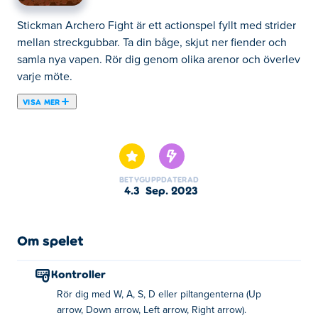
Stickman Archero Fight är ett actionspel fyllt med strider
mellan streckgubbar. Ta din båge, skjut ner fiender och
samla nya vapen. Rör dig genom olika arenor och överlev
varje möte.
VISA MER
Stickman Archero Fight fördjupar dig i ett spännande
actionspäckat äventyr, där du ger dig ut på en episk resa
för att erövra dina fiender med ett brett utbud av vapen.
Ta en titt på din omgivning och utnyttja dem på bästa
BETYG
UPPDATERAD
sätt! Oavsett om du använder svärd, yxor eller pilbågar,
4.3
sep. 2023
eller använder vardagliga föremål som lådor och
surfplattor som vapen, det finns ingen brist på sätt att slå
ner dina fiender. Ju fler strider du går igenom, desto
Om spelet
starkare är du! Är du redo att gå med i denna ultimata
stickman-kamp?
Kontroller
Rör dig med W, A, S, D eller piltangenterna (Up
Hur spelar man Stickman Archero Fight?
arrow, Down arrow, Left arrow, Right arrow).