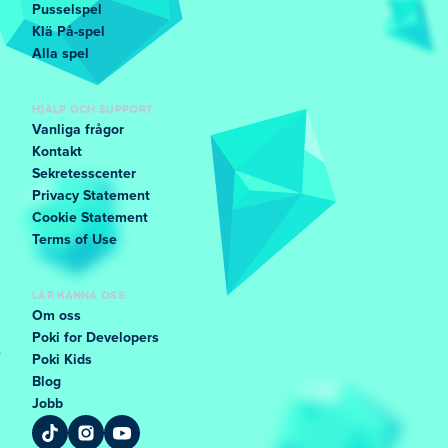
Pusselspel
Klä På-spel
Alla spel
HJÄLP OCH SUPPORT
Vanliga frågor
Kontakt
Sekretesscenter
Privacy Statement
Cookie Statement
Terms of Use
LÄR KÄNNA OSS
Om oss
Poki for Developers
Poki Kids
Blog
Jobb