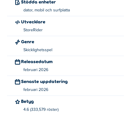
Stödda enheter
Justera ditt sikte och klicka eller tryck sedan för att
dator, mobil och surfplatta
avfyra.
Utvecklare
Vem skapade Tank Stars?
StoreRider
Tank Stars är skapat av StoreRider. Spela deras andra spel
Genre
på Poki:
Gas Station
!
Skicklighetsspel
Hur kan jag spela Tank Stars gratis?
Releasedatum
Du kan spela Tank Stars gratis på Poki.
februari 2026
Senaste uppdatering
Kan jag spela Tank Stars på mobila enheter
och datorer?
februari 2026
Betyg
Tank Stars kan spelas på din dator och mobila enheter
som telefoner och surfplattor.
4.6 (333,579 röster)