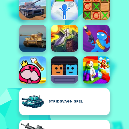
STRIDSVAGN SPEL