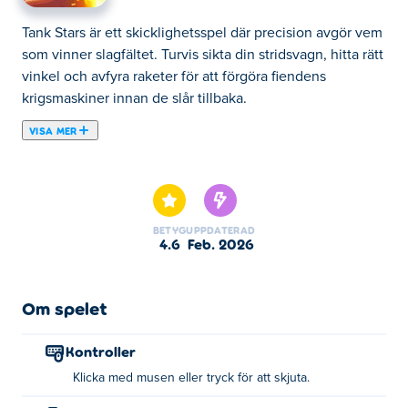
Tank Stars är ett skicklighetsspel där precision avgör vem
som vinner slagfältet. Turvis sikta din stridsvagn, hitta rätt
vinkel och avfyra raketer för att förgöra fiendens
krigsmaskiner innan de slår tillbaka.
VISA MER
Tank Stars är ett stridsvagnsskjutspel där precision och
strategi avgör vem som vinner på slagfältet! Turas om att
sikta din stridsvagn, hitta den perfekta vinkeln och släpp
lös förödande vapen innan din motståndare slår tillbaka.
BETYG
UPPDATERAD
Spela online eller offline med vänner, välj från en enorm
4.6
feb. 2026
arsenal av raketer, kärnvapen, järnvägsvapen,
plasmakanoner och mer, och tjäna pengar för att
uppgradera din eldkraft. Ett fel skott kan kosta dig
Om spelet
matchen. Har du vad som krävs för att dominera
stridsvagnskrigföring?
Kontroller
Klicka med musen eller tryck för att skjuta.
Hur spelar man Tank Stars?