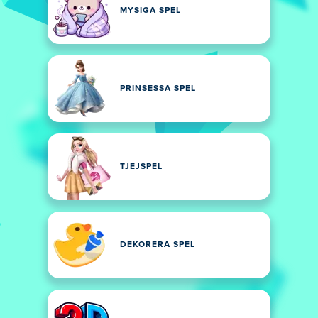
MYSIGA SPEL
PRINSESSA SPEL
TJEJSPEL
DEKORERA SPEL