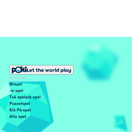
Let the world play
POPULÄR
Bilspel
.io spel
Två spelare spel
Pusselspel
Klä På-spel
Alla spel