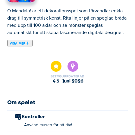
O Mandala! är ett dekorationsspel som förvandlar enkla
drag till symmetrisk konst. Rita linjer på en speglad bräda
med upp till 100 axlar och se mönster speglas
automatiskt för att skapa fascinerande digitala designer.
VISA MER
Sätt dig ner, koppla av och gör dig redo att rita några
fantastiska mandaladesigner i O Mandala! I O Mandala får
du rita på en speciell spegelritbord. Denna tavla speglar
vad du ritar längs upp till 100 axlar. Denna spegeleffekt
BETYG
UPPDATERAD
gör att din teckning bildar ett fint symmetriskt mönster.
4.5
juni 2026
Det finns massor av olika borststorlekar, färger och
pennor att välja mellan för att göra din mandaladesign
perfekt! Släpp loss din kreativitet och chilla med O
Om spelet
Mandala!
Kontroller
Hur spelar man O Mandala!?
Använd musen för att rita!
Använd musen för att rita!