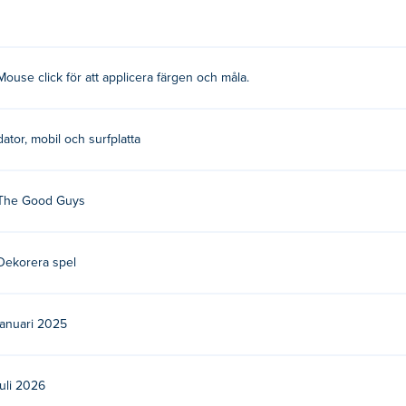
Mouse click för att applicera färgen och måla.
etta är deras första spel på Poki!
is?
dator, mobil och surfplatta
The Good Guys
la enheter och stationära enheter?
obila enheter som telefoner och surfplattor.
Dekorera spel
januari 2025
juli 2026