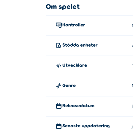
Om spelet
Klicka för att applicera färgen och måla.
Vem skapade Color Artist?
Kontroller
Color Artist är skapad av The Good Guys. D
Hur kan jag spela Color Artist grat
Stödda enheter
Du kan spela Color Artist gratis på Poki.
Utvecklare
Kan jag spela Color Artist på mobi
Color Artist kan spelas på din dator och m
Genre
Releasedatum
Senaste uppdatering