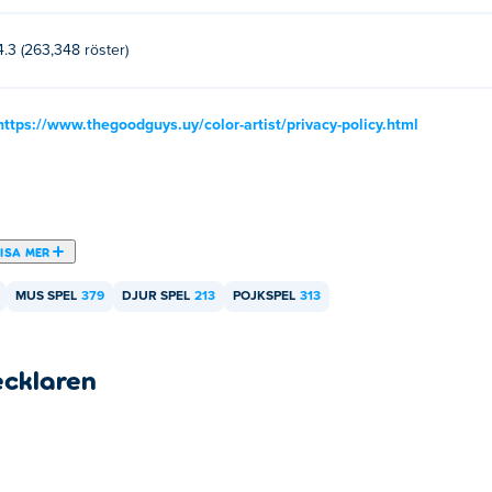
4.3 (263,348 röster)
https://www.thegoodguys.uy/color-artist/privacy-policy.html
ISA MER
MUS SPEL
379
DJUR SPEL
213
POJKSPEL
313
ecklaren