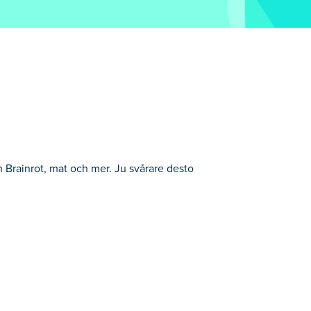
ian Brainrot, mat och mer. Ju svårare desto
ka samlingar – oavsett om det är söta djur,
nd användbara verktyg för att förenkla din