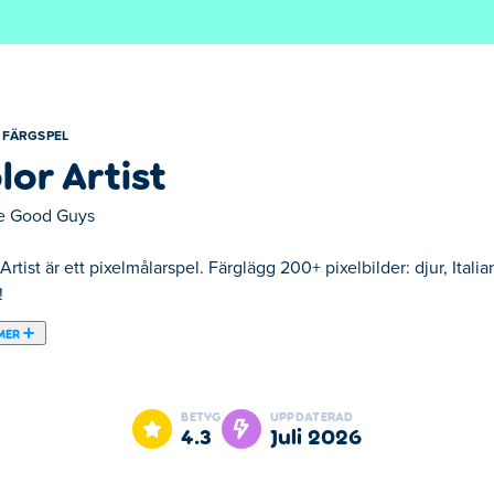
FÄRGSPEL
lor Artist
e Good Guys
Artist är ett pixelmålarspel. Färglägg 200+ pixelbilder: djur, Ital
!
MER
a fantastiska pixelkonstmästerverk! Välj en tavla från en mängd oli
l – eller låt spelet överraska dig med ett slumpmässigt val. Anvä
BETYG
UPPDATERAD
liv, pixel för pixel. Är du färgkonstnären vi söker?
4.3
juli 2026