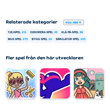
Kan jag spela Cozy Room Design på mobila
enheter och datorer?
Cozy Room Design kan spelas på din dator och mobila
Relaterade kategorier
enheter som telefoner och surfplattor.
VISA MER
TJEJSPEL
212
DEKORERA SPEL
39
KLÄ PÅ-SPEL
88
MUS SPEL
379
BYGG SPEL
24
SIMULATOR SPEL
335
Fler spel från den här utvecklaren