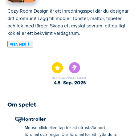
Cozy Room Design är ett inredningsspel där du designar
ditt drömrum! Lägg till möbler, fönster, mattor, tapeter
och lek med färger. Skapa ett mysigt sovrum, ett gulligt
kök eller ett bekvämt vardagsrum.
VISA MER
Cozy Room Design är ett gulligt dekorationsspel som ger
dig en härlig chans att designa ditt drömrum! Från att
välja möbler och mattor till tapeter och fönster har du
friheten att designa layouten som du vill. Ordna föremål,
BETYG
UPPDATERAD
rotera dem så att de passar perfekt och välj färger som
4.5
sep. 2025
passar din smak! Om du vill göra ditt rum mer livfullt kan
du lägga till många söta katter och hundar på din säng,
skrivbord, golv eller var du än vill! När du är nöjd med din
Om spelet
design trycker du bara på vänster knapp för att spara din
skapelse. Låt oss börja dekorera våra drömrum och dela
Kontroller
dem med vänner!
Mouse click eller Tap för att utrusta/ta bort
föremål och färger. Dra föremål för att flytta dem.