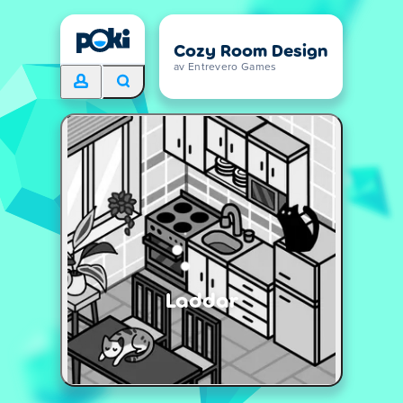
Cozy Room Design
av Entrevero Games
Laddar