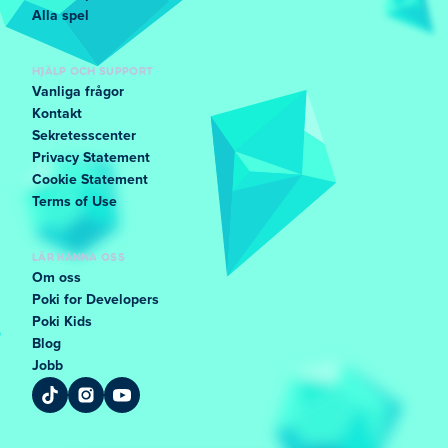
Alla spel
HJÄLP OCH SUPPORT
Vanliga frågor
Kontakt
Sekretesscenter
Privacy Statement
Cookie Statement
Terms of Use
LÄR KÄNNA OSS
Om oss
Poki for Developers
Poki Kids
Blog
Jobb