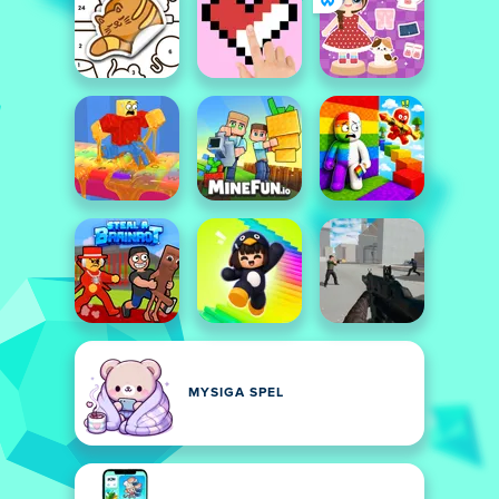
MYSIGA SPEL