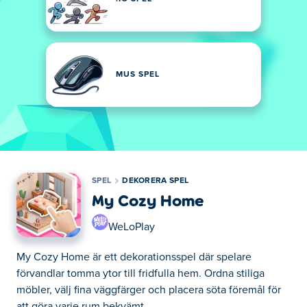
MUS SPEL
SPEL
DEKORERA SPEL
My Cozy Home
WeLoPlay
My Cozy Home är ett dekorationsspel där spelare
förvandlar tomma ytor till fridfulla hem. Ordna stiliga
möbler, välj fina väggfärger och placera söta föremål för
att göra varje rum bekvämt.