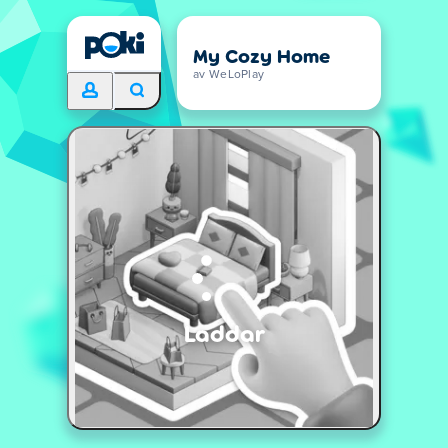
My Cozy Home
av WeLoPlay
Laddar