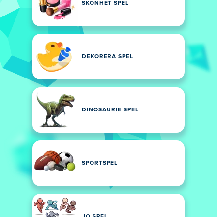
SKÖNHET SPEL
DEKORERA SPEL
DINOSAURIE SPEL
SPORTSPEL
.IO SPEL