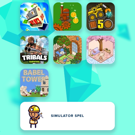
SIMULATOR SPEL