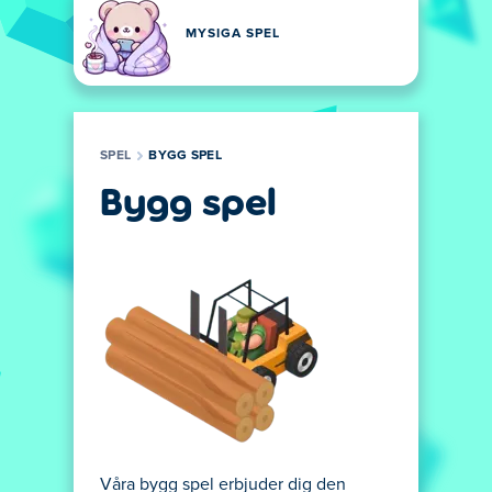
MYSIGA SPEL
SPEL
BYGG SPEL
Bygg spel
Våra bygg spel erbjuder dig den