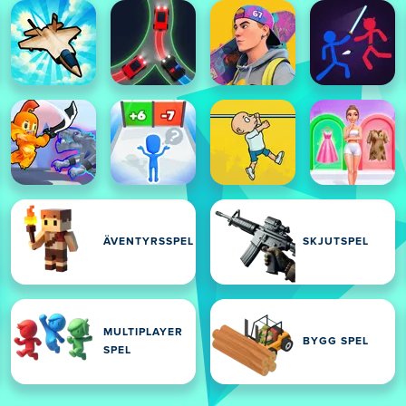
PEL
ÄVENTYRSSPEL
SKJUTSPEL
MULTIPLAYER
BYGG SPEL
SPEL