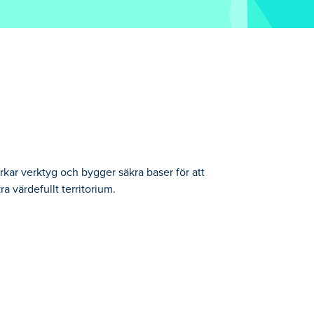
verkar verktyg och bygger säkra baser för att
a värdefullt territorium.