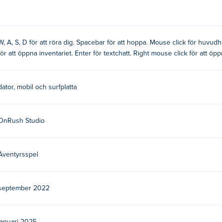
W, A, S, D för att röra dig. Spacebar för att hoppa. Mouse click för huvud
för att öppna inventariet. Enter för textchatt. Right mouse click för att 
dator, mobil och surfplatta
OnRush Studio
Äventyrsspel
september 2022