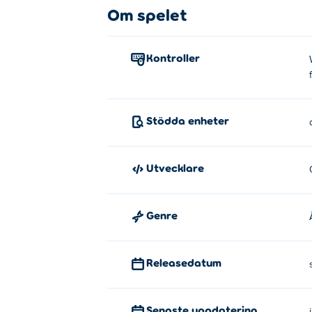
Om spelet
Kontroller
Stödda enheter
Utvecklare
Genre
Releasedatum
Senaste uppdatering