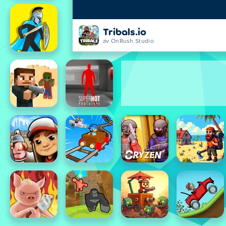
Tribals.io
av OnRush Studio