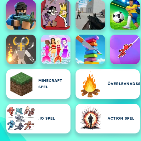
MINECRAFT
ÖVERLEVNADSS
SPEL
.IO SPEL
ACTION SPEL