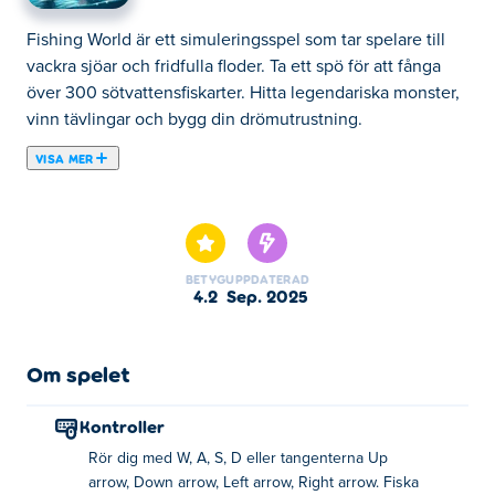
Fishing World är ett simuleringsspel som tar spelare till
vackra sjöar och fridfulla floder. Ta ett spö för att fånga
över 300 sötvattensfiskarter. Hitta legendariska monster,
vinn tävlingar och bygg din drömutrustning.
VISA MER
Fishing World är det ultimata fiskeäventyret! Kasta din
lina, rulla in sällsynta och unika fiskar och uppgradera din
utrustning för att bli den bästa sportfiskaren där ute.
Utforska nya vatten, köp bättre båtar och höj dina
BETYG
UPPDATERAD
färdigheter när du låser upp spännande nya platser. Kan
4.2
sep. 2025
du fånga dem alla och bli en fiskelegend?
Hur spelar man Fishing World?
Om spelet
Flytta: WASD eller piltangenterna
Kontroller
Fisk: F eller vänsterklicka
Rör dig med W, A, S, D eller tangenterna Up
arrow, Down arrow, Left arrow, Right arrow. Fiska