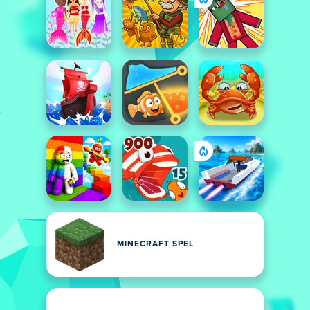
MINECRAFT SPEL