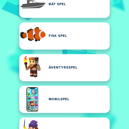
BÅT SPEL
FISK SPEL
ÄVENTYRSSPEL
MOBILSPEL