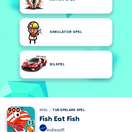
SIMULATOR SPEL
BILSPEL
SPEL
TVÅ SPELARE SPEL
Fish Eat Fish
Indiesoft