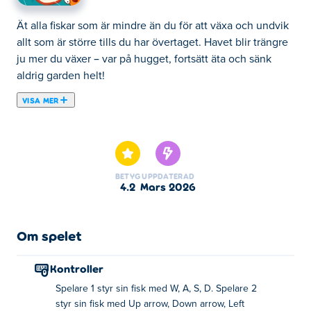
Ät alla fiskar som är mindre än du för att växa och undvik
allt som är större tills du har övertaget. Havet blir trängre
ju mer du växer – var på hugget, fortsätt äta och sänk
aldrig garden helt!
VISA MER
Här kan du spela Fish Eat Fish. Fish Eat Fish är ett av våra
utvalda Två spelare spel.
BETYG
UPPDATERAD
4.2
mars 2026
Om spelet
Kontroller
Spelare 1 styr sin fisk med W, A, S, D. Spelare 2
styr sin fisk med Up arrow, Down arrow, Left