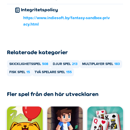
Integritetspolicy
https://www.indiesoft.by/fantasy-sandbox-priv
acy.html
Relaterade kategorier
SKICKLIGHETSSPEL
508
DJUR SPEL
213
MULTIPLAYER SPEL
183
FISK SPEL
15
TVÅ SPELARE SPEL
155
Fler spel från den här utvecklaren