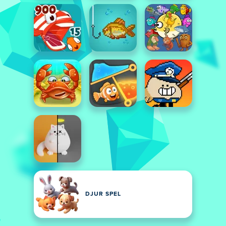
DJUR SPEL