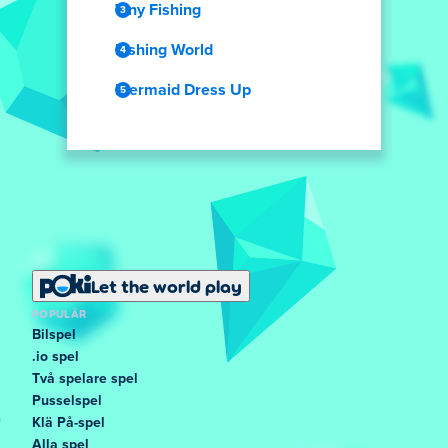
Tiny Fishing
Fishing World
Mermaid Dress Up
Let the world play
POPULÄR
Bilspel
.io spel
Två spelare spel
Pusselspel
Klä På-spel
Alla spel