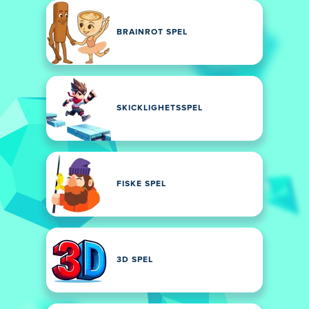
BRAINROT SPEL
SKICKLIGHETSSPEL
FISKE SPEL
3D SPEL