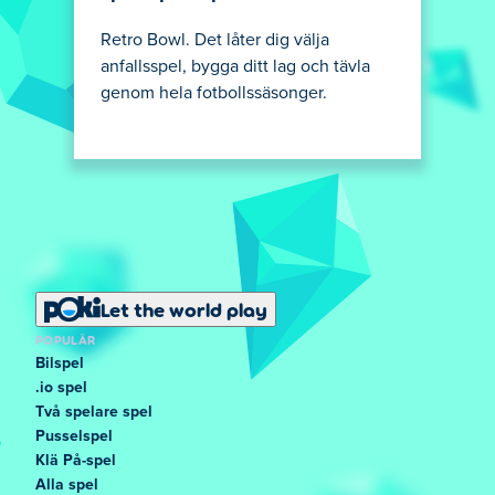
Retro Bowl. Det låter dig välja
anfallsspel, bygga ditt lag och tävla
genom hela fotbollssäsonger.
Let the world play
POPULÄR
Bilspel
.io spel
Två spelare spel
Pusselspel
Klä På-spel
Alla spel