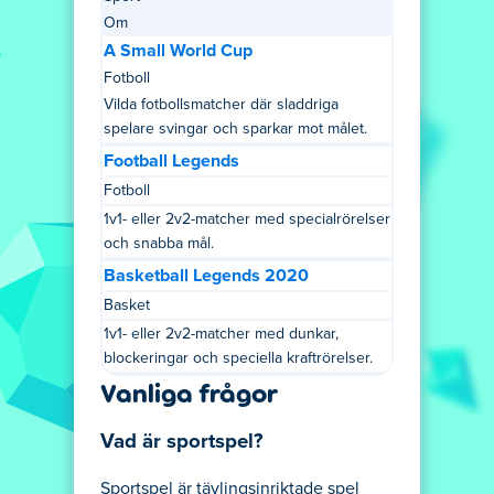
Om
A Small World Cup
Fotboll
Vilda fotbollsmatcher där sladdriga
spelare svingar och sparkar mot målet.
Football Legends
Fotboll
1v1- eller 2v2-matcher med specialrörelser
och snabba mål.
Basketball Legends 2020
Basket
1v1- eller 2v2-matcher med dunkar,
blockeringar och speciella kraftrörelser.
Vanliga frågor
Vad är sportspel?
Sportspel är tävlingsinriktade spel