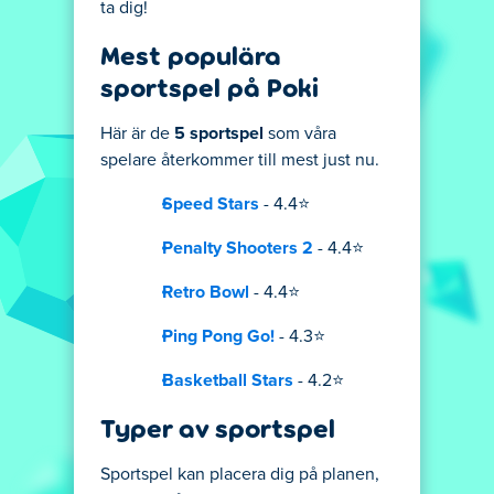
ta dig!
Mest populära
sportspel på Poki
Här är de
5 sportspel
som våra
spelare återkommer till mest just nu.
Speed Stars
- 4.4⭐
Penalty Shooters 2
- 4.4⭐
Retro Bowl
- 4.4⭐
Ping Pong Go!
- 4.3⭐
Basketball Stars
- 4.2⭐
Typer av sportspel
Sportspel kan placera dig på planen,