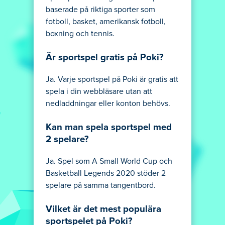
baserade på riktiga sporter som
fotboll, basket, amerikansk fotboll,
boxning och tennis.
Är sportspel gratis på Poki?
Ja. Varje sportspel på Poki är gratis att
spela i din webbläsare utan att
nedladdningar eller konton behövs.
Kan man spela sportspel med
2 spelare?
Ja. Spel som A Small World Cup och
Basketball Legends 2020 stöder 2
spelare på samma tangentbord.
Vilket är det mest populära
sportspelet på Poki?