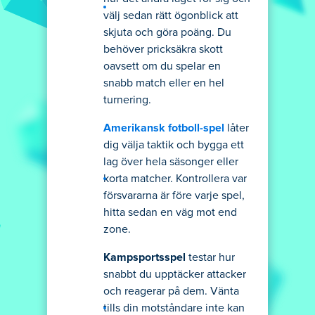
välj sedan rätt ögonblick att
skjuta och göra poäng. Du
behöver pricksäkra skott
oavsett om du spelar en
snabb match eller en hel
turnering.
Amerikansk fotboll-spel
låter
dig välja taktik och bygga ett
lag över hela säsonger eller
korta matcher. Kontrollera var
försvararna är före varje spel,
hitta sedan en väg mot end
zone.
Kampsportsspel
testar hur
snabbt du upptäcker attacker
och reagerar på dem. Vänta
tills din motståndare inte kan