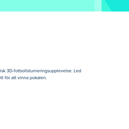
isk 3D-fotbollsturneringsupplevelse. Led
t för att vinna pokalen.