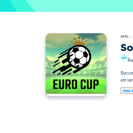
SPEL
So
Ra
Socce
ett la
VISA 
Här kan du spela Soccer Skills Euro Cup. S