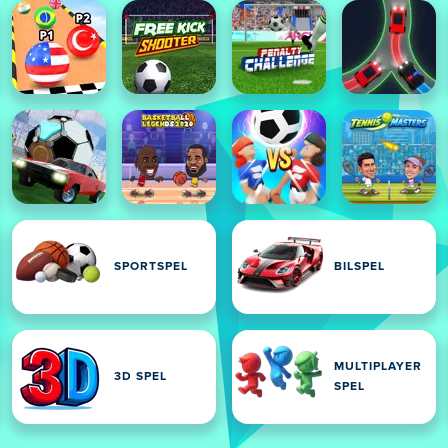
SPORTSPEL
BILSPEL
MULTIPLAYER
3D SPEL
SPEL