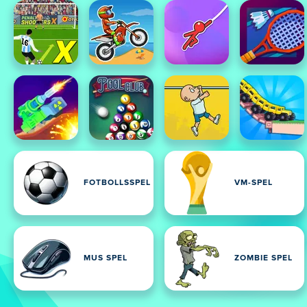
FOTBOLLSSPEL
VM-SPEL
MUS SPEL
ZOMBIE SPEL