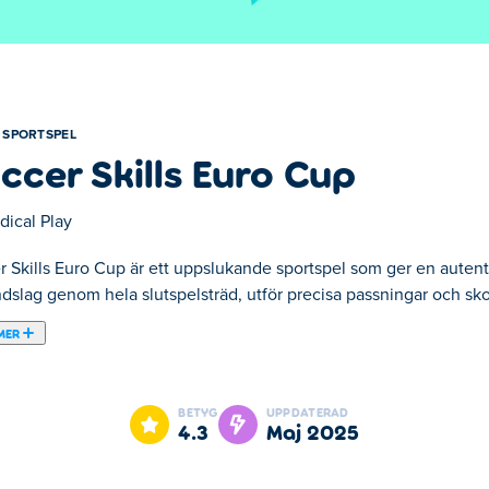
SPORTSPEL
ccer Skills Euro Cup
dical Play
r Skills Euro Cup är ett uppslukande sportspel som ger en autent
ndslag genom hela slutspelsträd, utför precisa passningar och skot
MER
occer Skills Euro Cup är ett av våra utvalda Sportspel.
BETYG
UPPDATERAD
4.3
maj 2025