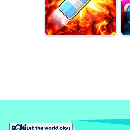
Let the world play