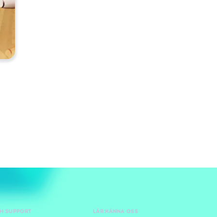
CH SUPPORT
LÄR KÄNNA OSS