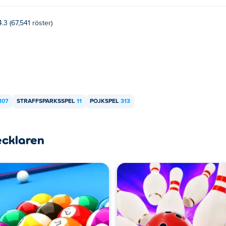
4.3 (67,541 röster)
107
STRAFFSPARKSSPEL
11
POJKSPEL
313
ecklaren