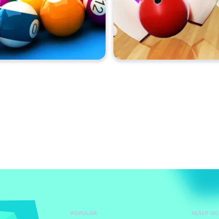
POPULÄR
HJÄLP O