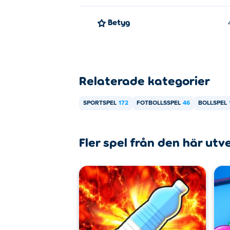
Betyg
Relaterade kategorier
SPORTSPEL
172
FOTBOLLSSPEL
46
BOLLSPEL
Fler spel från den här utv