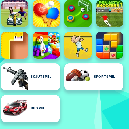
SKJUTSPEL
SPORTSPEL
BILSPEL