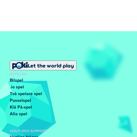
Let the world play
POPULÄR
Bilspel
.io spel
Två spelare spel
Pusselspel
Klä På-spel
Alla spel
HJÄLP OCH SUPPORT