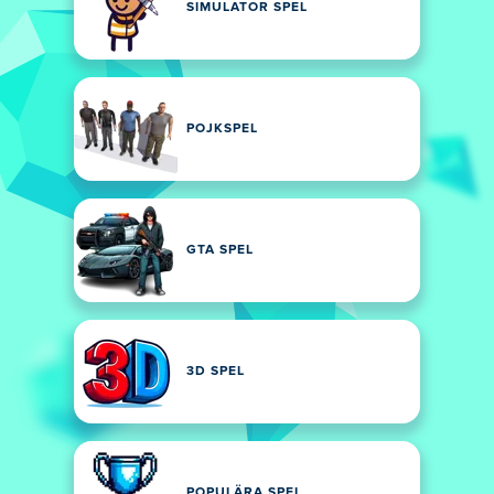
SIMULATOR SPEL
POJKSPEL
GTA SPEL
3D SPEL
POPULÄRA SPEL