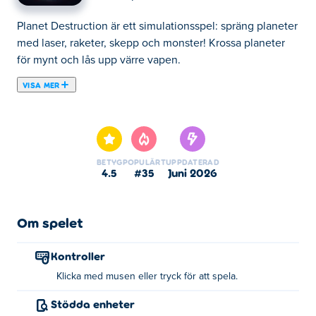
Planet Destruction är ett simulationsspel: spräng planeter
med laser, raketer, skepp och monster! Krossa planeter
för mynt och lås upp värre vapen.
VISA MER
Planet Destruction är ett kaotiskt sandlådespel där du
släpper lös vansinnigt kraftfulla vapen för att spränga
hela planeter i bitar! Spräng världar med lasrar,
rymdminor och andra förödande verktyg – var och en
BETYG
POPULÄRT
UPPDATERAD
skapar sin egen spektakulära förstörelse i realtid. Se
4.5
#35
juni 2026
kontinenter smula sönder, atmosfärer brinna och
civilisationer försvinna medan du orsakar kosmisk kaos.
Redo att förstöra universum en planet i taget?
Om spelet
Hur spelar man Planet Destruction?
Kontroller
Klicka med musen eller tryck för att spela.
Klicka eller tryck för att spela!
Stödda enheter
Vem skapade Planet Destruction?