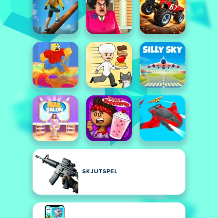
SKJUTSPEL