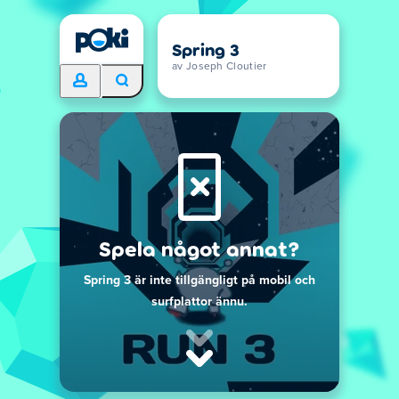
Spring 3
av Joseph Cloutier
Spela något annat?
Spring 3 är inte tillgängligt på mobil och
surfplattor ännu.