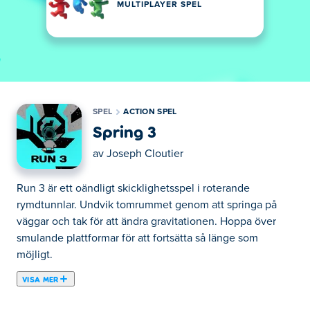
MULTIPLAYER SPEL
SPEL
ACTION SPEL
Spring 3
av
Joseph Cloutier
Run 3 är ett oändligt skicklighetsspel i roterande
rymdtunnlar. Undvik tomrummet genom att springa på
väggar och tak för att ändra gravitationen. Hoppa över
smulande plattformar för att fortsätta så länge som
möjligt.
VISA MER
Spring och hoppa genom farliga tunnlar i rymden! Det här