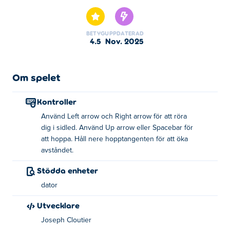
intensiva actionspelet skickar ut dig på ett läskigt äventyr
i ett farligt område. Du måste guida den lilla
utomjordingen under hans strapatser i de ständigt
BETYG
UPPDATERAD
skiftande territorierna. Spring längs väggen för att hitta
4.5
nov. 2025
den säkraste leden!
Om spelet
Kontroller
Använd Left arrow och Right arrow för att röra
dig i sidled. Använd Up arrow eller Spacebar för
att hoppa. Håll nere hopptangenten för att öka
avståndet.
Stödda enheter
dator
Utvecklare
Joseph Cloutier