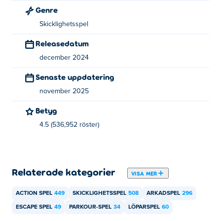
Genre
Skicklighetsspel
Releasedatum
december 2024
Senaste uppdatering
november 2025
Betyg
4.5 (536,952 röster)
Relaterade kategorier
VISA MER
ACTION SPEL
449
SKICKLIGHETSSPEL
508
ARKADSPEL
296
ESCAPE SPEL
49
PARKOUR-SPEL
34
LÖPARSPEL
60