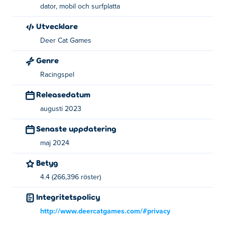
dator, mobil och surfplatta
Vem skapade Super Tunnel Rush?
Utvecklare
Deer Cat Games
Super Tunnel Rush skapades av Deer Cat Games. Spela
deras andra legendariska spel på Poki:
Tunnel Rush
,
Genre
Tunnel Rush 2
,
Super Speeder
,
Wave Rider
och
Strings
Racingspel
När kom Tunnel Rush?
Releasedatum
Tunnel Rush släpptes 2003. Tunnel Rush 2 släpptes
augusti 2023
2018.
Senaste uppdatering
Hur kan jag spela Super Tunnel Rush på PC?
maj 2024
Betyg
Du kan spela Super Tunnel Rush i din webbläsare utan
att installera eller ladda ner gratis på
Poki
.
4.4 (266,396 röster)
Integritetspolicy
Finns det upplåsbara funktioner i Super Tunnel
Rush?
http://www.deercatgames.com/#privacy