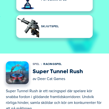
SKJUTSPEL
SPEL
RACINGSPEL
Super Tunnel Rush
av
Deer Cat Games
Super Tunnel Rush är ett racingspel där spelare kör
snabba fordon i glödande framtidskorridorer. Undvik
rörliga hinder, samla sköldar och kör om konkurrenter för
att nå mållinjen.