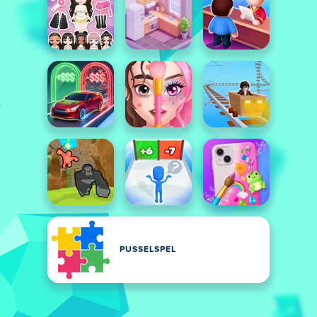
PUSSELSPEL