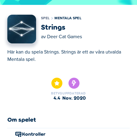
SPEL
MENTALA SPEL
Strings
av
Deer Cat Games
Här kan du spela Strings. Strings är ett av våra utvalda
Mentala spel.
Här kan du spela Strings. Strings är ett av våra utvalda
Mentala spel.
BETYG
UPPDATERAD
4.4
nov. 2020
Om spelet
Kontroller