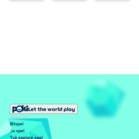
Let the world play
POPULÄR
Bilspel
.io spel
Två spelare spel