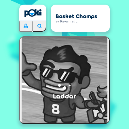
Basket Champs
av Ravalmatic
Laddar