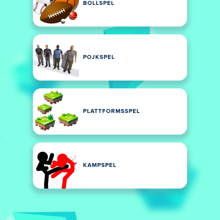
BOLLSPEL
POJKSPEL
PLATTFORMSSPEL
KAMPSPEL