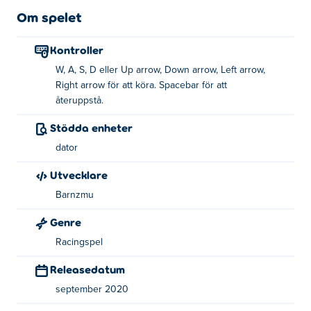
Om spelet
Kontroller
W, A, S, D eller Up arrow, Down arrow, Left arrow,
Right arrow för att köra. Spacebar för att
återuppstå.
Stödda enheter
dator
Utvecklare
Barnzmu
Genre
Racingspel
Releasedatum
september 2020