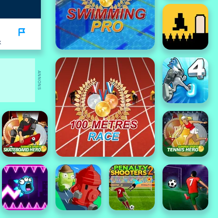
K
ANNONS