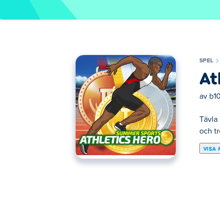
SPEL
At
av
b1
Tävla 
och tr
VISA 
Här kan du spela Athletics Hero. Athletics 