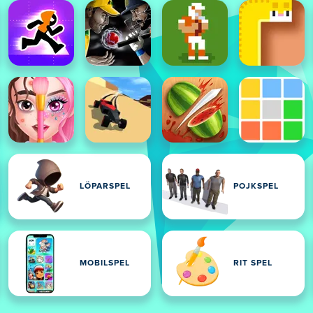
LÖPARSPEL
POJKSPEL
MOBILSPEL
RIT SPEL