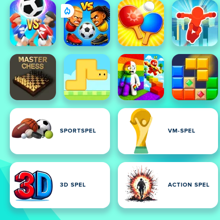
SPORTSPEL
VM-SPEL
3D SPEL
ACTION SPEL