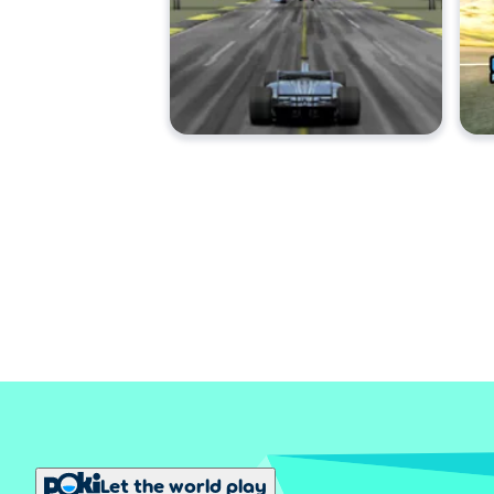
Let the world play