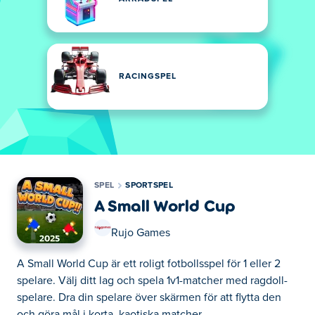
RACINGSPEL
SPEL
SPORTSPEL
A Small World Cup
Rujo Games
A Small World Cup är ett roligt fotbollsspel för 1 eller 2
spelare. Välj ditt lag och spela 1v1-matcher med ragdoll-
spelare. Dra din spelare över skärmen för att flytta den
och göra mål i korta, kaotiska matcher.