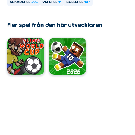
ARKADSPEL
296
VM-SPEL
11
BOLLSPEL
107
Fler spel från den här utvecklaren