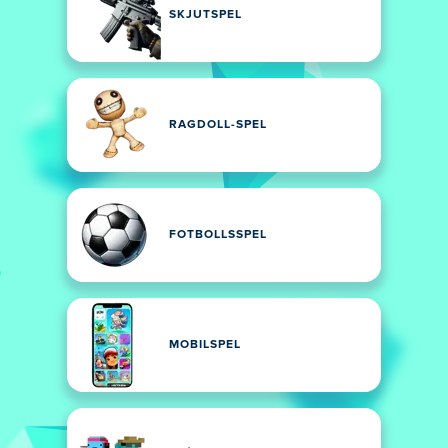
SKJUTSPEL
RAGDOLL-SPEL
FOTBOLLSSPEL
MOBILSPEL