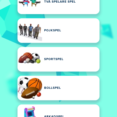
TVÅ SPELARE SPEL
POJKSPEL
SPORTSPEL
BOLLSPEL
ARKADSPEL