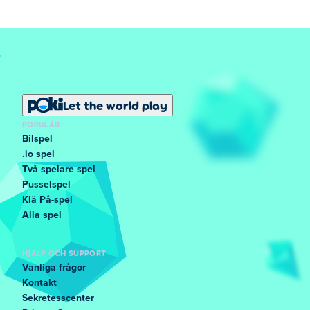
Let the world play
POPULÄR
Bilspel
.io spel
Två spelare spel
Pusselspel
Klä På-spel
Alla spel
HJÄLP OCH SUPPORT
Vanliga frågor
Kontakt
Sekretesscenter