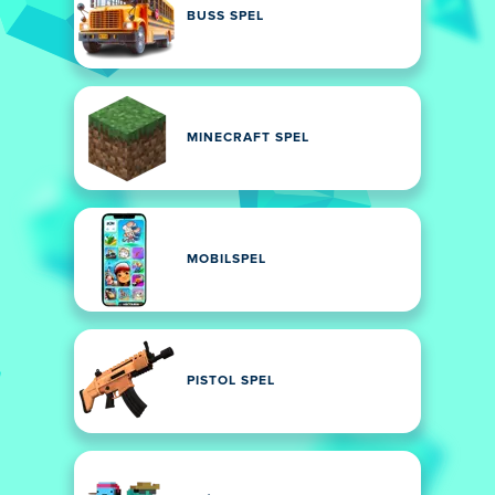
BUSS SPEL
MINECRAFT SPEL
MOBILSPEL
PISTOL SPEL