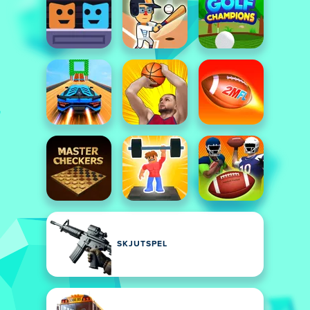
SKJUTSPEL