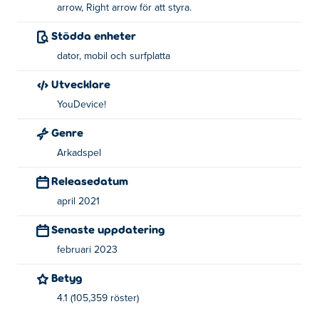
arrow, Right arrow för att styra.
Stödda enheter
dator, mobil och surfplatta
Utvecklare
YouDevice!
Genre
Arkadspel
Releasedatum
april 2021
Senaste uppdatering
februari 2023
Betyg
4.1 (105,359 röster)