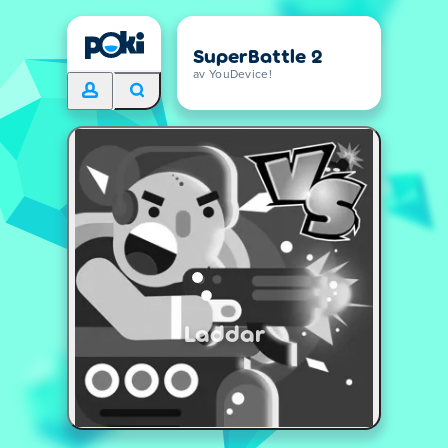
SuperBattle 2
av YouDevice!
Laddar