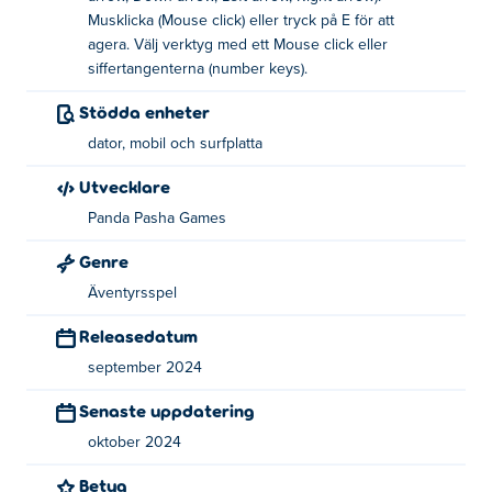
Hur spelar man Survival Island?
Musklicka (Mouse click) eller tryck på E för att
agera. Välj verktyg med ett Mouse click eller
Flytta: Använd WASD eller piltangenterna
siffertangenterna (number keys).
Åtgärd: vänsterklicka eller tryck på E
Stödda enheter
Klicka för att välja verktyg eller använd
dator, mobil och surfplatta
siffertangenter
Utvecklare
Vem skapade Survival Island?
Panda Pasha Games
Survival Island är skapad av Panda Pasha Games. Detta är
Genre
deras första spel på Poki!
Äventyrsspel
Hur kan jag spela Survival Island gratis?
Releasedatum
september 2024
Du kan spela Survival Island gratis på Poki.
Senaste uppdatering
Kan jag spela Survival Island på mobila
oktober 2024
enheter och stationära enheter?
Betyg