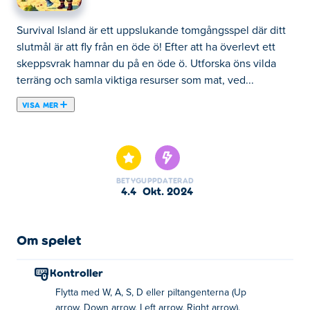
Survival Island är ett uppslukande tomgångsspel där ditt
slutmål är att fly från en öde ö! Efter att ha överlevt ett
skeppsvrak hamnar du på en öde ö. Utforska öns vilda
terräng och samla viktiga resurser som mat, ved...
VISA MER
Survival Island är ett uppslukande tomgångsspel där ditt
slutmål är att fly från en öde ö! Efter att ha överlevt ett
skeppsvrak hamnar du på en öde ö. Utforska öns vilda
terräng och samla viktiga resurser som mat, ved och
BETYG
UPPDATERAD
mineraler för att överleva. Fisk, odling och min för att
4.4
okt. 2024
samla det du behöver för att bygga ett skydd och avvärja
farliga monster som hotar din överlevnad. Uppgradera
ditt hem, skapa bättre verktyg och så småningom samla
Om spelet
ihop tillräckligt med resurser för att bygga ett skepp och
fly ön. Kan du överleva utmaningarna och hitta tillbaka
Kontroller
hem?
Flytta med W, A, S, D eller piltangenterna (Up
arrow, Down arrow, Left arrow, Right arrow).