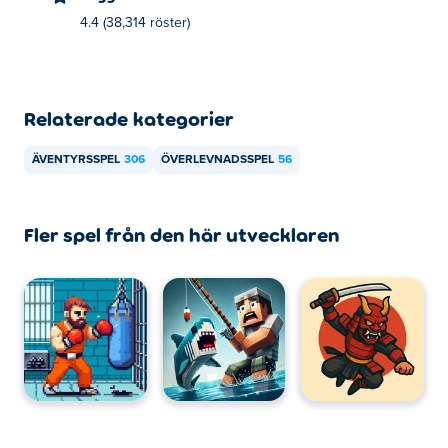
Survival Island kan spelas på din dator och mobila
4.4 (38,314 röster)
enheter som telefoner och surfplattor.
Relaterade kategorier
ÄVENTYRSSPEL
306
ÖVERLEVNADSSPEL
56
Fler spel från den här utvecklaren