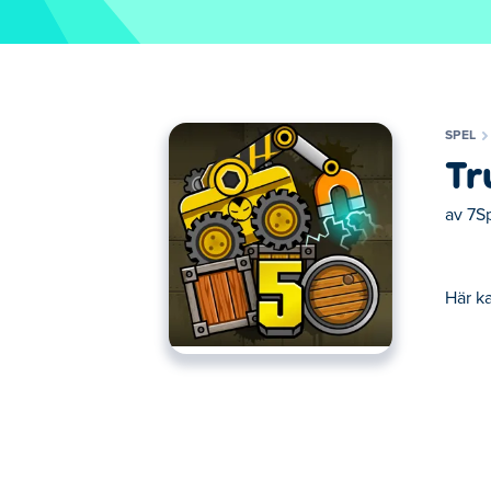
SPEL
Tr
av
7S
Här ka
Här kan du spela Truck Loader 5. Truck Load