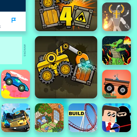
K
ANNONS