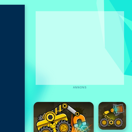
ANNONS