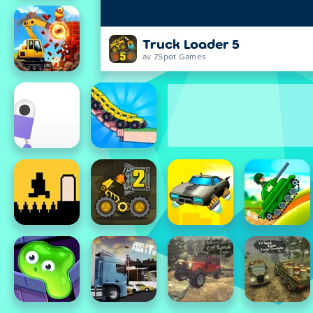
Truck Loader 5
av 7Spot Games