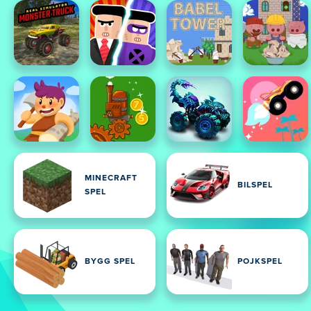
MINECRAFT
BILSPEL
SPEL
BYGG SPEL
POJKSPEL