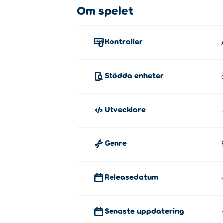
Om spelet
Kontroller
Stödda enheter
Utvecklare
Genre
Releasedatum
Senaste uppdatering