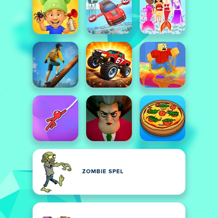
ZOMBIE SPEL