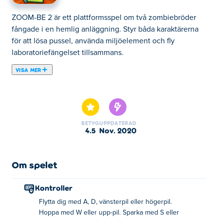
ZOOM-BE 2 är ett plattformsspel om två zombiebröder
fångade i en hemlig anläggning. Styr båda karaktärerna
för att lösa pussel, använda miljöelement och fly
laboratoriefängelset tillsammans.
VISA MER
Här kan du spela ZOOM-BE 2. ZOOM-BE 2 är ett av våra
utvalda Två spelare spel.
BETYG
UPPDATERAD
4.5
nov. 2020
Om spelet
Kontroller
Flytta dig med A, D, vänsterpil eller högerpil.
Hoppa med W eller upp-pil. Sparka med S eller