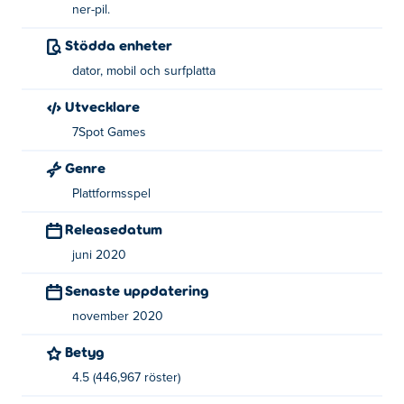
ner-pil.
Stödda enheter
dator, mobil och surfplatta
Utvecklare
7Spot Games
Genre
Plattformsspel
Releasedatum
juni 2020
Senaste uppdatering
november 2020
Betyg
4.5 (446,967 röster)