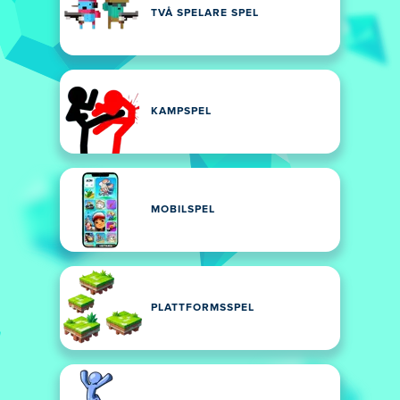
TVÅ SPELARE SPEL
KAMPSPEL
MOBILSPEL
PLATTFORMSSPEL