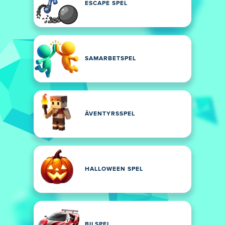
ESCAPE SPEL
SAMARBETSPEL
ÄVENTYRSSPEL
HALLOWEEN SPEL
BILSPEL