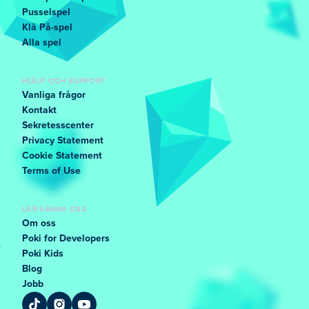
Pusselspel
Klä På-spel
Alla spel
HJÄLP OCH SUPPORT
Vanliga frågor
Kontakt
Sekretesscenter
Privacy Statement
Cookie Statement
Terms of Use
LÄR KÄNNA OSS
Om oss
Poki for Developers
Poki Kids
Blog
Jobb