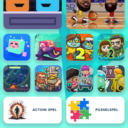
EL
ACTION SPEL
PUSSELSPEL