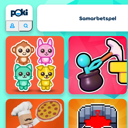
Samarbetspel