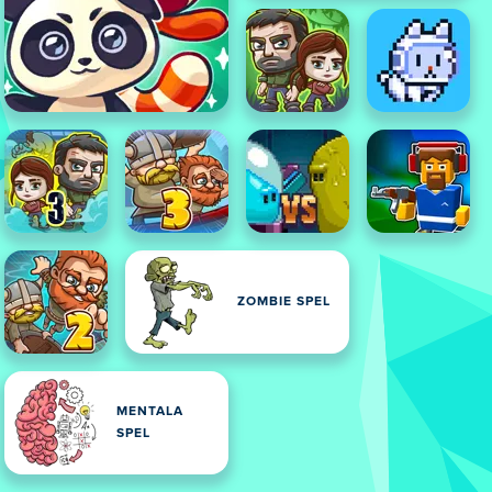
ZOMBIE SPEL
MENTALA
SPEL