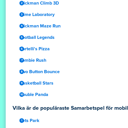
Stickman Climb 3D
Slime Laboratory
Stickman Maze Run
Football Legends
Vortelli's Pizza
Zombie Rush
Two Button Bounce
Basketball Stars
Double Panda
Vilka är de populäraste Samarbetspel för mobilt
Pets Park