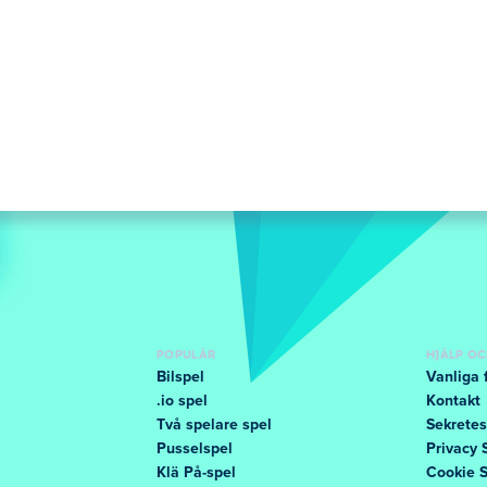
POPULÄR
HJÄLP O
Bilspel
Vanliga 
.io spel
Kontakt
Två spelare spel
Sekretes
Pusselspel
Privacy 
Klä På-spel
Cookie 