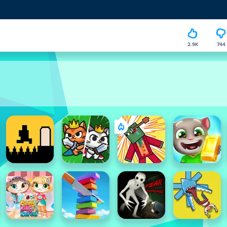
2.9K
744