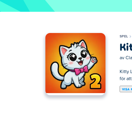
SPEL
Ki
av
Cl
Kitty 
för at
VISA 
Kitty Loves Birds 2 är ett plattformsspel d
utforska färgglada nivåer och samla mynt lä
katt, ett helt nytt äventyr. Nu får vi se hur
Hur spelar man Kitty Loves Birds 