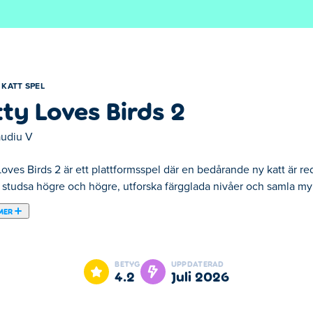
KATT SPEL
tty Loves Birds 2
audiu V
Loves Birds 2 är ett plattformsspel där en bedårande ny katt är re
t studsa högre och högre, utforska färgglada nivåer och samla mynt
MER
är en bedårande ny katt är redo för äventyr. Spring, hoppa upp på 
ngs vägen. Det är lätt, studsande och roligt som är lätt att plocka
BETYG
UPPDATERAD
 högt du kan nå!
4.2
juli 2026
2?