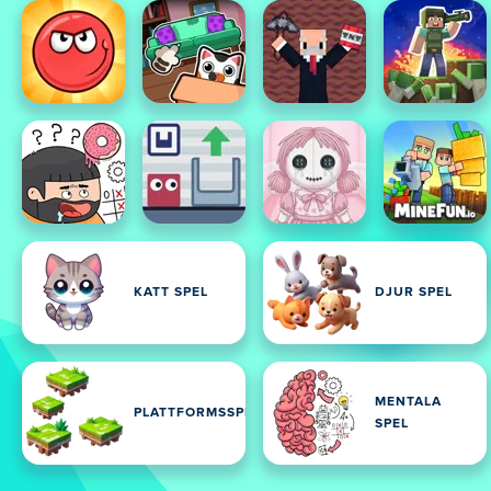
KATT SPEL
DJUR SPEL
MENTALA
PLATTFORMSSPEL
SPEL