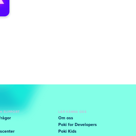
CH SUPPORT
LÄR KÄNNA OSS
frågor
Om oss
Poki for Developers
scenter
Poki Kids