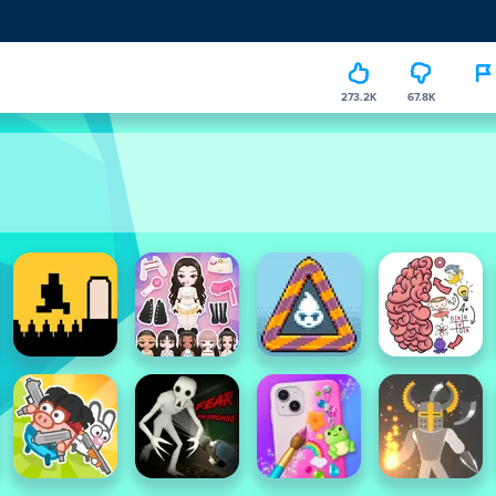
273.2K
67.8K