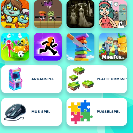
ARKADSPEL
PLATTFORMSSPEL
MUS SPEL
PUSSELSPEL