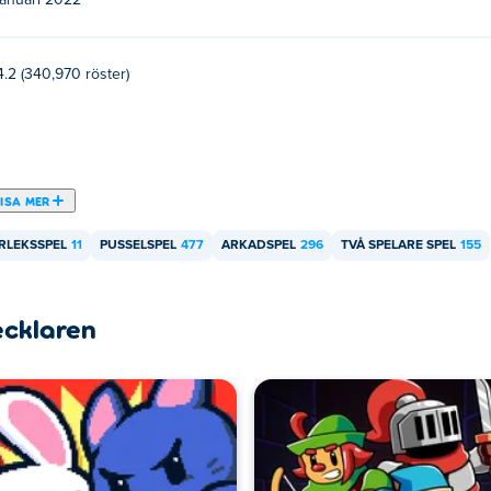
januari 2022
4.2 (340,970 röster)
ISA MER
RLEKSSPEL
11
PUSSELSPEL
477
ARKADSPEL
296
TVÅ SPELARE SPEL
155
ecklaren