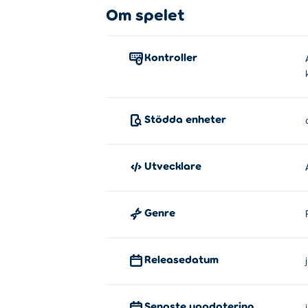
Om spelet
Kontroller
Stödda enheter
Utvecklare
Genre
Releasedatum
Senaste uppdatering