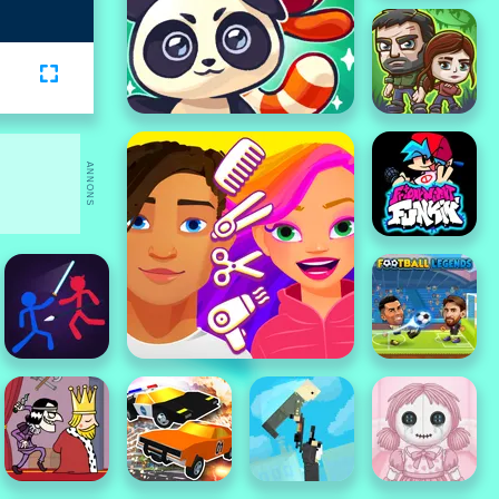
ANNONS