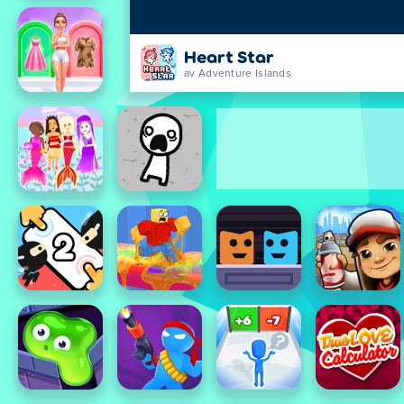
Heart Star
av Adventure Islands