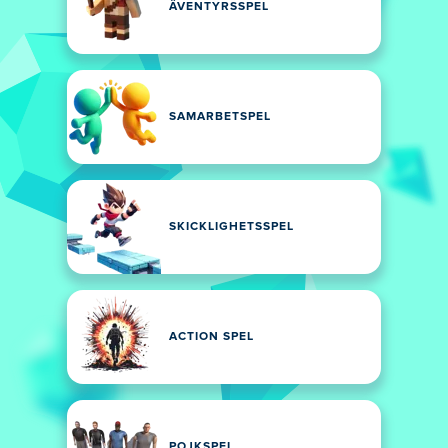
ÄVENTYRSSPEL
SAMARBETSPEL
SKICKLIGHETSSPEL
ACTION SPEL
POJKSPEL