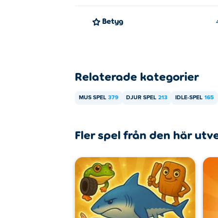
Betyg
Relaterade kategorier
MUS SPEL
379
DJUR SPEL
213
IDLE-SPEL
165
Fler spel från den här utv