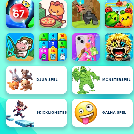
DJUR SPEL
MONSTERSPEL
SKICKLIGHETSSPEL
GALNA SPEL