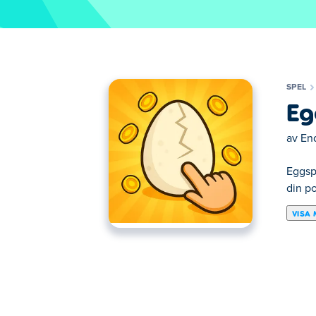
SPEL
Eg
av
End
Eggspl
din po
VISA 
Eggsplosion är ett roligt och roligt spel 
kombinera dem för att skapa fantastiska nya
Hur spelar man Eggsplosion?
Tryck på ett ägg för att kläcka det. Slå ihop