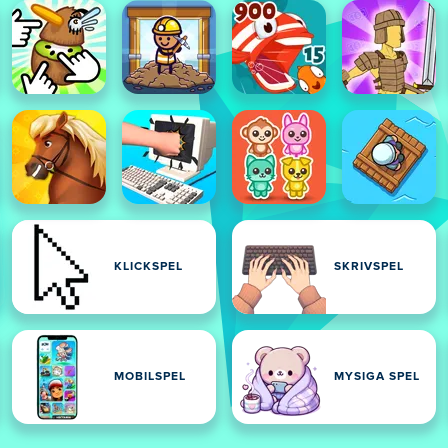
KLICKSPEL
SKRIVSPEL
MOBILSPEL
MYSIGA SPEL