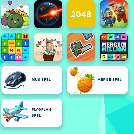
MUS SPEL
MERGE SPEL
FLYGPLAN
SPEL