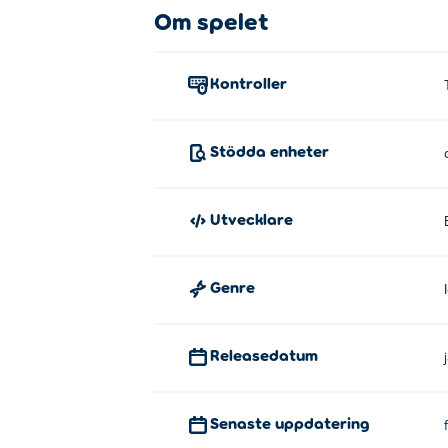
Om spelet
Vem skapade Eggsplosion?
Kontroller
Eggsplosion är skapat av Endless Pixels. S
Hur kan jag spela Eggsplosion gra
Stödda enheter
Du kan spela Eggsplosion gratis på Poki.
Kan jag spela Eggsplosion på mobi
Utvecklare
Eggsplosion kan spelas på din dator och m
Genre
Releasedatum
Senaste uppdatering