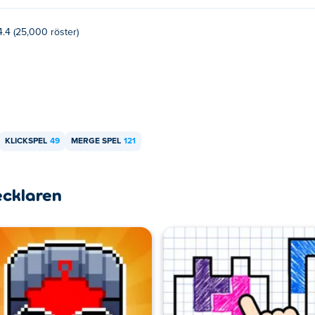
4.4 (25,000 röster)
KLICKSPEL
49
MERGE SPEL
121
ecklaren