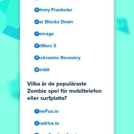
Johnny Prankster
Tear Blocks Down
Zomrage
PixWars 3
Backrooms Recovery
Zombit
Vilka är de populäraste
Zombie spel för mobiltelefon
eller surfplatta?
MineFun.io
Deadrise.io