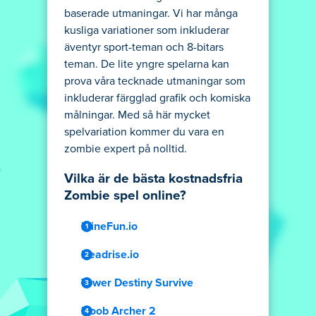
baserade utmaningar. Vi har många
kusliga variationer som inkluderar
äventyr sport-teman och 8-bitars
teman. De lite yngre spelarna kan
prova våra tecknade utmaningar som
inkluderar färgglad grafik och komiska
målningar. Med så här mycket
spelvariation kommer du vara en
zombie expert på nolltid.
Vilka är de bästa kostnadsfria
Zombie spel online?
MineFun.io
Deadrise.io
Tower Destiny Survive
Noob Archer 2