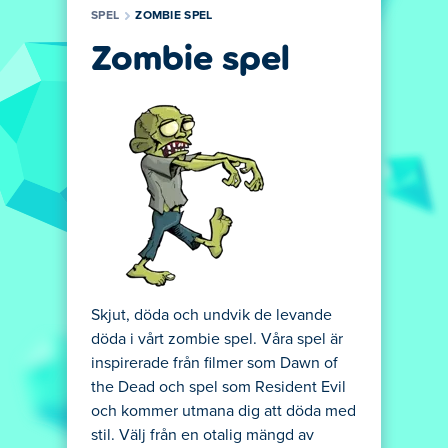
SPEL
ZOMBIE SPEL
Zombie spel
Skjut, döda och undvik de levande
döda i vårt zombie spel. Våra spel är
inspirerade från filmer som Dawn of
the Dead och spel som Resident Evil
och kommer utmana dig att döda med
stil. Välj från en otalig mängd av