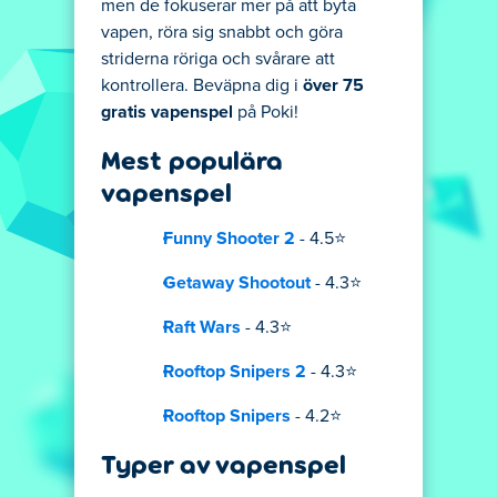
men de fokuserar mer på att byta
vapen, röra sig snabbt och göra
striderna röriga och svårare att
kontrollera. Beväpna dig i
över 75
gratis vapenspel
på Poki!
Mest populära
vapenspel
Funny Shooter 2
- 4.5⭐
Getaway Shootout
- 4.3⭐
Raft Wars
- 4.3⭐
Rooftop Snipers 2
- 4.3⭐
Rooftop Snipers
- 4.2⭐
Typer av vapenspel