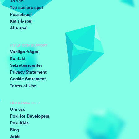
.io spel
Två spelare spel
Pusselspel
Klä På-spel
Alla spel
HJÄLP OCH SUPPORT
Vanliga frågor
Kontakt
Sekretesscenter
Privacy Statement
Cookie Statement
Terms of Use
LÄR KÄNNA OSS
Om oss
Poki for Developers
Poki Kids
Blog
Jobb