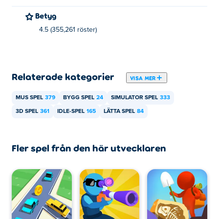
Betyg
4.5 (355,261 röster)
Relaterade kategorier
VISA MER
MUS SPEL
379
BYGG SPEL
24
SIMULATOR SPEL
333
3D SPEL
361
IDLE-SPEL
165
LÄTTA SPEL
84
Fler spel från den här utvecklaren