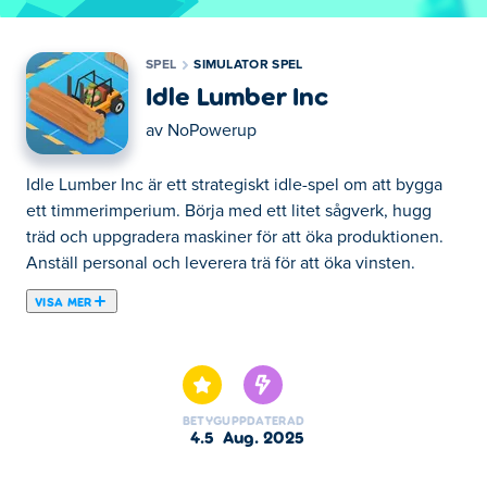
SPEL
SIMULATOR SPEL
Idle Lumber Inc
av
NoPowerup
Idle Lumber Inc är ett strategiskt idle-spel om att bygga
ett timmerimperium. Börja med ett litet sågverk, hugg
träd och uppgradera maskiner för att öka produktionen.
Anställ personal och leverera trä för att öka vinsten.
VISA MER
Här kan du spela Idle Lumber Inc. Idle Lumber Inc är ett
av våra utvalda Simulator spel.
BETYG
UPPDATERAD
4.5
aug. 2025