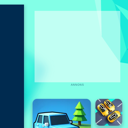
ANNONS