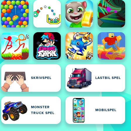
SKRIVSPEL
LASTBIL SPEL
MONSTER
MOBILSPEL
TRUCK SPEL