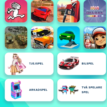
TJEJSPEL
BILSPEL
TVÅ SPELARE
ARKADSPEL
SPEL