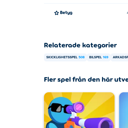
Betyg
Relaterade kategorier
SKICKLIGHETSSPEL
508
BILSPEL
169
ARKADSP
Fler spel från den här utv