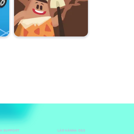
CH SUPPORT
LÄR KÄNNA OSS