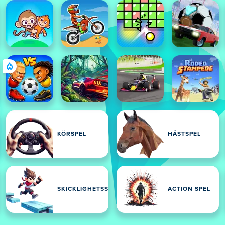
KÖRSPEL
HÄSTSPEL
SKICKLIGHETSSPEL
ACTION SPEL