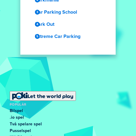
Parkmania
Car Parking School
Park Out
Extreme Car Parking
Let the world play
POPULÄR
Bilspel
.io spel
Två spelare spel
Pusselspel