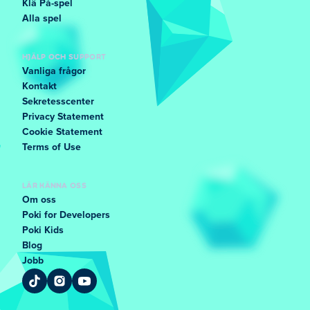
Klä På-spel
Alla spel
HJÄLP OCH SUPPORT
Vanliga frågor
Kontakt
Sekretesscenter
Privacy Statement
Cookie Statement
Terms of Use
LÄR KÄNNA OSS
Om oss
Poki for Developers
Poki Kids
Blog
Jobb