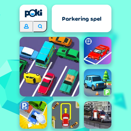
Parkering spel