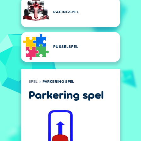
RACINGSPEL
PUSSELSPEL
SPEL
PARKERING SPEL
Parkering spel