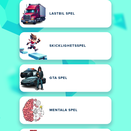
LASTBIL SPEL
SKICKLIGHETSSPEL
GTA SPEL
MENTALA SPEL