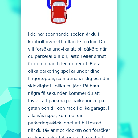
I de här spännande spelen är du i
kontroll över ett rullande fordon. Du
vill försöka undvika att bli påkörd när
du parkerar din bil, lastbil eller annat
fordon innan tiden rinner ut. Flera
olika parkering spel är under dina
fingertoppar, som utmanar dig och din
skicklighet i olika miljöer. På bara
några få sekunder, kommer du att
tävla i att parkera på parkeringar, på
gatan och till och med i olika garage. I
alla våra spel, kommer din
parkeringsskicklighet att bli testad,
när du tävlar mot klockan och försöker
parkera i raka, lutande och parallella