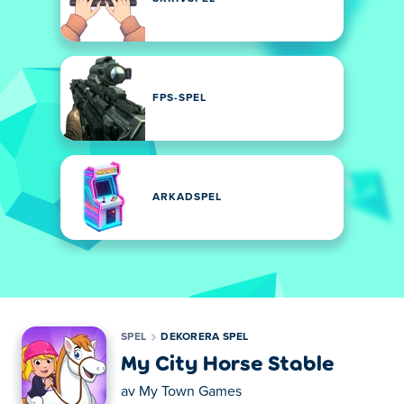
FPS-SPEL
ARKADSPEL
SPEL
DEKORERA SPEL
My City Horse Stable
av
My Town Games