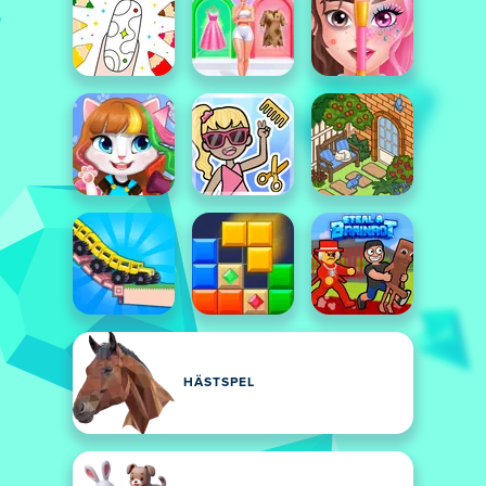
HÄSTSPEL