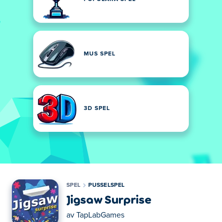
MUS SPEL
3D SPEL
SPEL
PUSSELSPEL
Jigsaw Surprise
av
TapLabGames