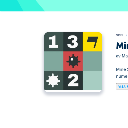
SPEL
Mi
av
Ma
Mine S
numeri
VISA 
Här kan du spela Mine Sweeper. Mine Swee