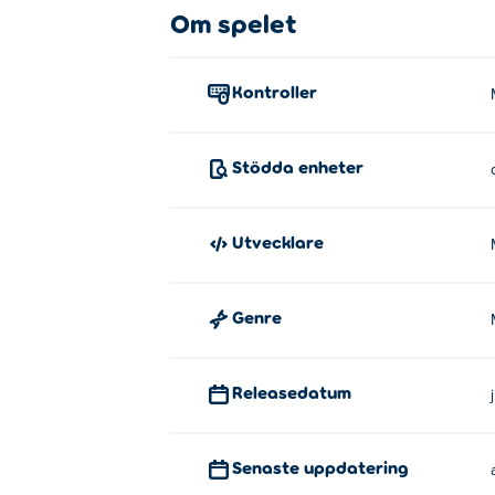
Om spelet
Kontroller
Stödda enheter
Utvecklare
Genre
Releasedatum
Senaste uppdatering