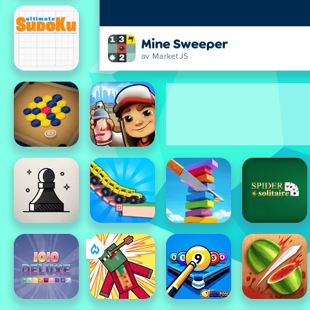
Mine Sweeper
av MarketJS