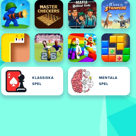
KLASSISKA
MENTALA
SPEL
SPEL