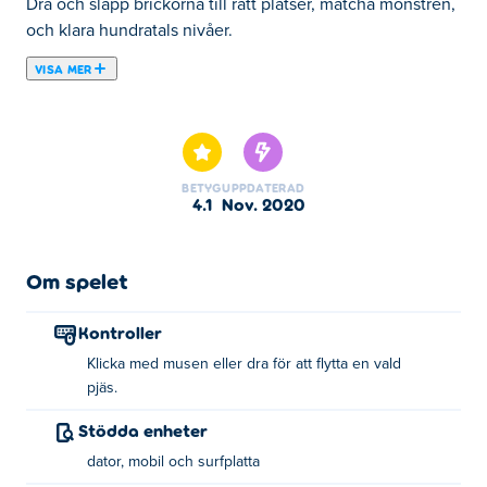
Dra och släpp brickorna till rätt platser, matcha mönstren,
och klara hundratals nivåer.
VISA MER
Här kan du spela Photo Puzzle: Jigsaw Edition. Photo
Puzzle: Jigsaw Edition är ett av våra utvalda Pusselspel.
BETYG
UPPDATERAD
4.1
nov. 2020
Om spelet
Kontroller
Klicka med musen eller dra för att flytta en vald
pjäs.
Stödda enheter
dator, mobil och surfplatta