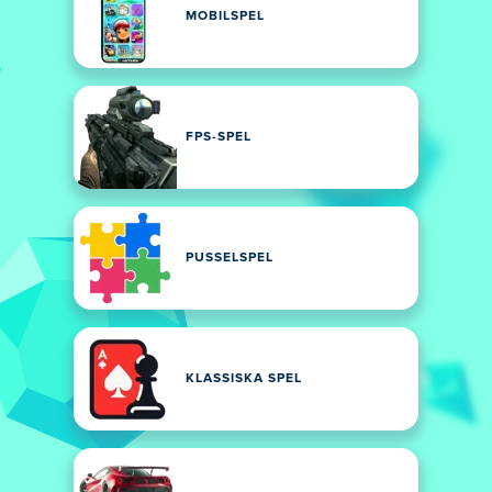
MOBILSPEL
FPS-SPEL
PUSSELSPEL
KLASSISKA SPEL