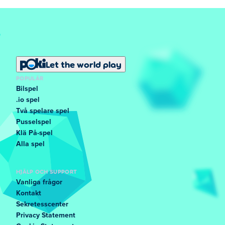
Let the world play
POPULÄR
Bilspel
.io spel
Två spelare spel
Pusselspel
Klä På-spel
Alla spel
HJÄLP OCH SUPPORT
Vanliga frågor
Kontakt
Sekretesscenter
Privacy Statement