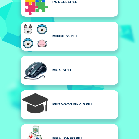
PUSSELSPEL
MINNESSPEL
MUS SPEL
PEDAGOGISKA SPEL
MAHJONGSPEL