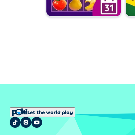
Let the world play