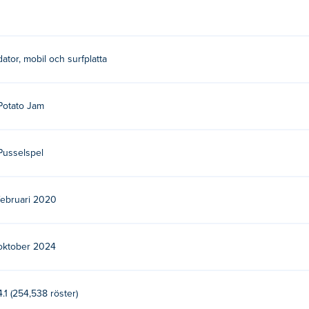
dator, mobil och surfplatta
Potato Jam
Pusselspel
februari 2020
oktober 2024
4.1 (254,538 röster)