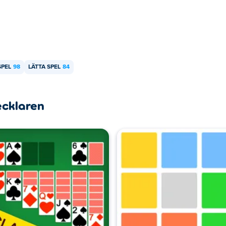
SPEL
98
LÄTTA SPEL
84
ecklaren