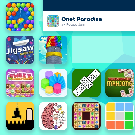
Onet Paradise
av Potato Jam