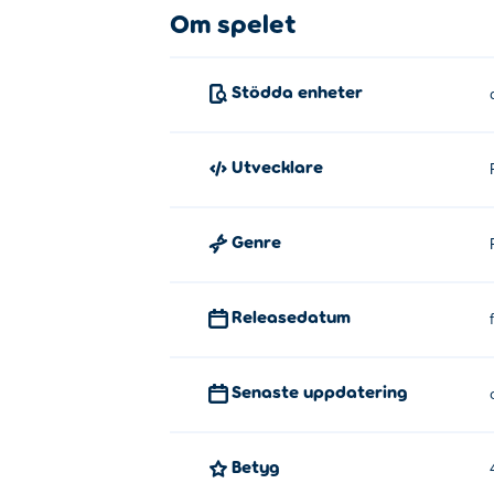
Om spelet
Stödda enheter
Utvecklare
Genre
Releasedatum
Senaste uppdatering
Betyg