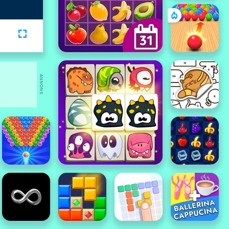
ANNONS