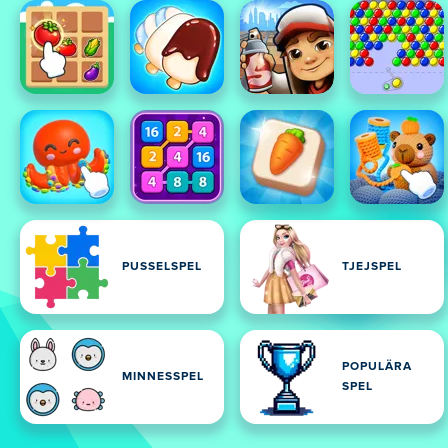
PUSSELSPEL
TJEJSPEL
POPULÄRA
MINNESSPEL
SPEL