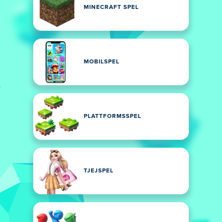
MINECRAFT SPEL
MOBILSPEL
PLATTFORMSSPEL
TJEJSPEL