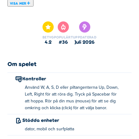
VISA MER
Party Time är ett färgglatt och roligt hinderspel där du
studsar runt en färgglad hinderbana. Hoppa, spring, väj
och ändra till och med storlek för att nå målet! Välj din
favoritbana och hitta på en rolig outfit medan du spelar.
BETYG
POPULÄRT
UPPDATERAD
Är du redo att festa?
4.2
#36
juli 2026
Hur spelar man Party Time?
Om spelet
Rörelse: Använd WASD eller piltangenterna för
att gå runt
Kontroller
Hoppa: Tryck mellanslag för att hoppa
Använd W, A, S, D eller piltangenterna Up, Down,
Left, Right för att röra dig. Tryck på Spacebar för
Se dig omkring: Flytta musen för att se världen
att hoppa. Rör på din mus (mouse) för att se dig
omkring och klicka (click) för att välja banor.
Välj mellan olika kurser med ett musklick!
Stödda enheter
Vem skapade Party Time?
dator, mobil och surfplatta
Party Time är skapad av PEEPS*. Detta är deras första