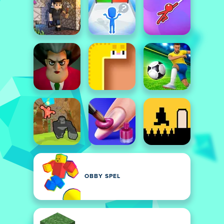
OBBY SPEL