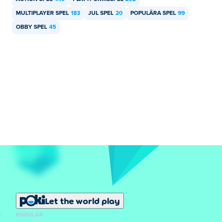
MULTIPLAYER SPEL
183
JUL SPEL
20
POPULÄRA SPEL
99
OBBY SPEL
45
Let the world play
POPULÄR