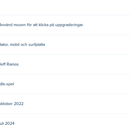
Använd musen för att klicka på uppgraderingar.
dator, mobil och surfplatta
Jeff Ramos
Idle-spel
oktober 2022
juli 2024