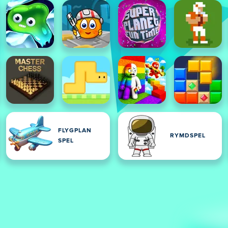
FLYGPLAN
RYMDSPEL
SPEL