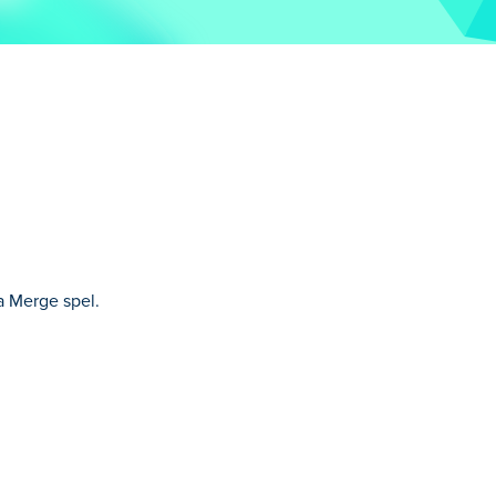
da Merge spel.