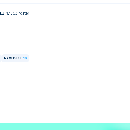
4.2 (17,353 röster)
RYMDSPEL
18