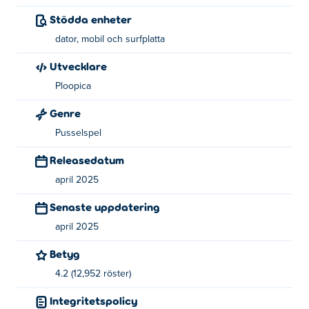
Vem skapade Eyes Drop?
Stödda enheter
Eyes Drop är skapad av Ploopica. Detta är deras första
dator, mobil och surfplatta
spel på Poki!
Utvecklare
Hur kan jag spela Eyes Drop gratis?
Ploopica
Genre
Du kan spela Eyes Drop gratis på Poki.
Pusselspel
Kan jag spela Eyes Drop på mobila enheter
Releasedatum
och stationära enheter?
april 2025
Eyes Drop kan spelas på din dator och mobila enheter
Senaste uppdatering
som telefoner och surfplattor.
april 2025
Betyg
4.2 (12,952 röster)
Integritetspolicy