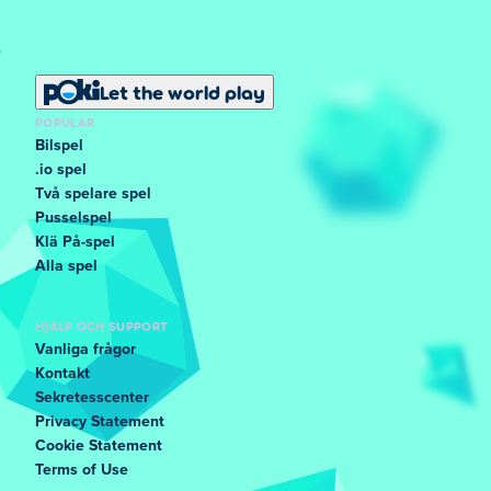
Let the world play
POPULÄR
Bilspel
.io spel
Två spelare spel
Pusselspel
Klä På-spel
Alla spel
HJÄLP OCH SUPPORT
Vanliga frågor
Kontakt
Sekretesscenter
Privacy Statement
Cookie Statement
Terms of Use