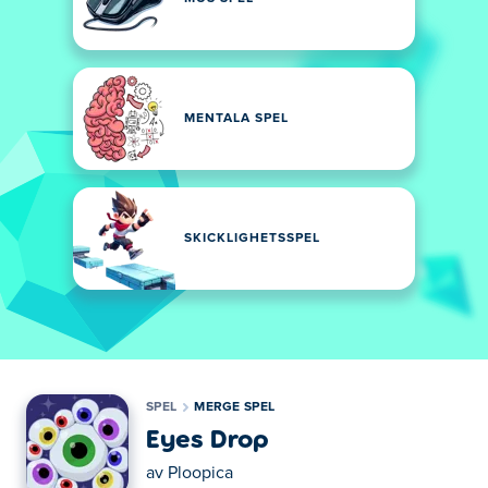
MENTALA SPEL
SKICKLIGHETSSPEL
SPEL
MERGE SPEL
Eyes Drop
av
Ploopica