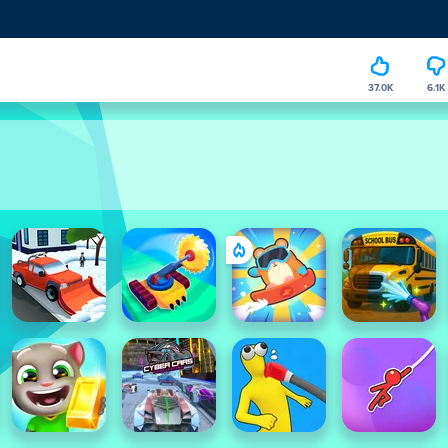
37.0K
6.1K