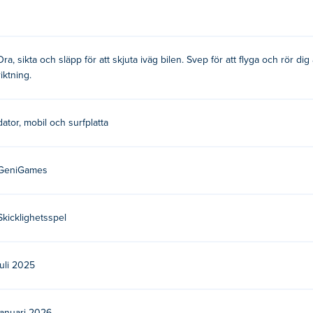
er eller höger för att ändra riktning.
tion?
Dra, sikta och släpp för att skjuta iväg bilen. Svep för att flyga och rör dig
iGames. Spela deras andra spel på Poki:
Perfect Landing, Plane Pi
riktning.
olution gratis?
dator, mobil och surfplatta
s på Poki.
tion på mobila enheter och datorer?
GeniGames
 dator och mobila enheter som telefoner och surfplattor.
Skicklighetsspel
juli 2025