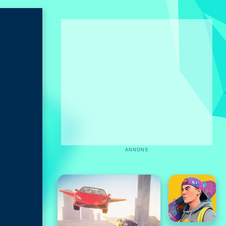
ANNONS