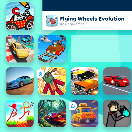
Flying Wheels Evolution
av GeniGames