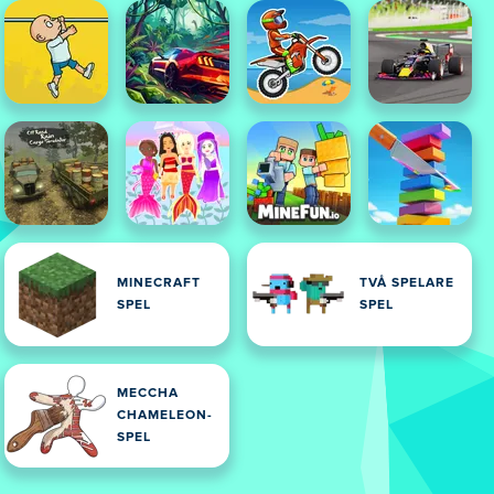
MINECRAFT
TVÅ SPELARE
SPEL
SPEL
MECCHA
CHAMELEON-
SPEL