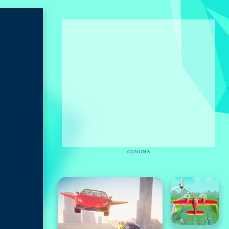
ANNONS