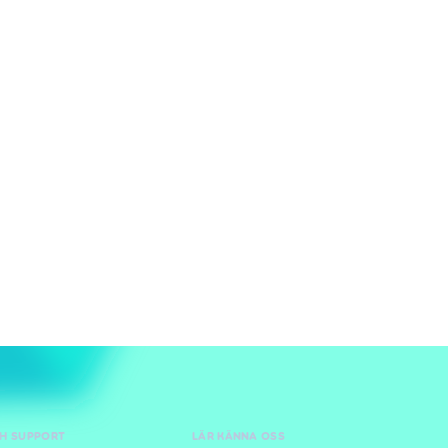
CH SUPPORT
LÄR KÄNNA OSS