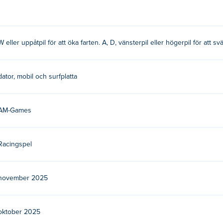
piltangent
W eller uppåtpil för att öka farten. A, D, vänsterpil eller högerpil för att sv
ras andra spel på Poki:
Crazy Descent
!
dator, mobil och surfplatta
AM-Games
enheter och datorer?
la enheter som telefoner och surfplattor.
Racingspel
november 2025
oktober 2025