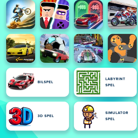
LABYRINT
BILSPEL
SPEL
SIMULATOR
3D SPEL
SPEL