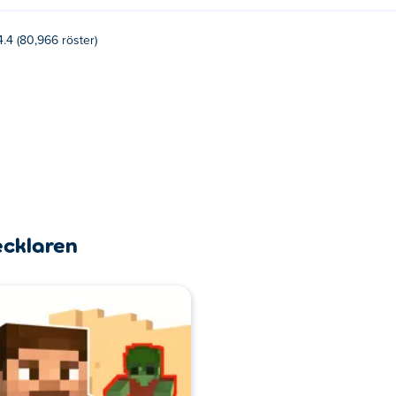
4.4 (80,966 röster)
ecklaren