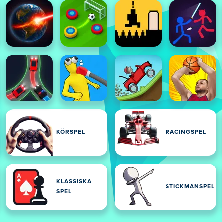
KÖRSPEL
RACINGSPEL
KLASSISKA
STICKMANSPEL
SPEL